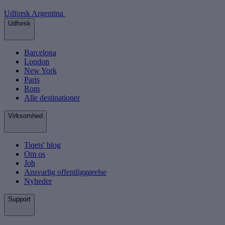
Udforsk Argentina
Udforsk
Barcelona
London
New York
Paris
Rom
Alle destinationer
Virksomhed
Tiqets' blog
Om os
Job
Ansvarlig offentliggørelse
Nyheder
Support