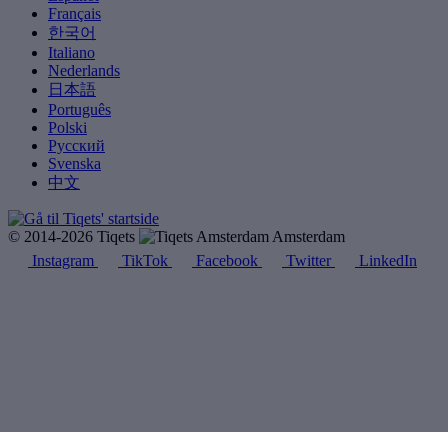
Français
한국어
Italiano
Nederlands
日本語
Português
Polski
Русский
Svenska
中文
© 2014-2026 Tiqets
Amsterdam
Instagram
TikTok
Facebook
Twitter
LinkedIn