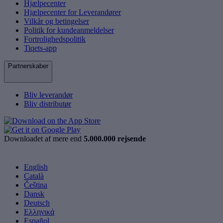
Hjælpecenter
Hjælpecenter for Leverandører
Vilkår og betingelser
Politik for kundeanmeldelser
Fortrolighedspolitik
Tiqets-app
Partnerskaber
Bliv leverandør
Bliv distributør
Downloadet af mere end
5.000.000 rejsende
English
Català
Čeština
Dansk
Deutsch
Ελληνικά
Español