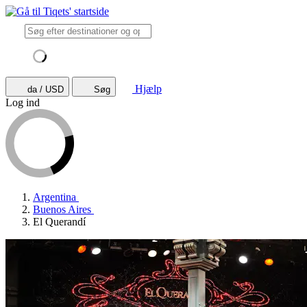
Hjælp
da / USD
Søg
Log ind
Argentina
Buenos Aires
El Querandí