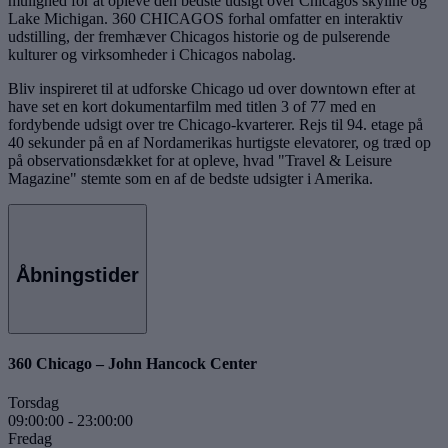
mulighed for at opleve den bedste udsigt over Chicagos skyline og
Lake Michigan. 360 CHICAGOS forhal omfatter en interaktiv
udstilling, der fremhæver Chicagos historie og de pulserende
kulturer og virksomheder i Chicagos nabolag.
Bliv inspireret til at udforske Chicago ud over downtown efter at
have set en kort dokumentarfilm med titlen 3 of 77 med en
fordybende udsigt over tre Chicago-kvarterer. Rejs til 94. etage på
40 sekunder på en af Nordamerikas hurtigste elevatorer, og træd op
på observationsdækket for at opleve, hvad "Travel & Leisure
Magazine" stemte som en af de bedste udsigter i Amerika.
Åbningstider
360 Chicago – John Hancock Center
Torsdag
09:00:00
-
23:00:00
Fredag