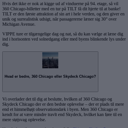
Hvis det ikke er nok at kigge ud af vinduerne på 94. etage, så vil
360 Chicago-billetter med en tur på TILT få dit hjerte til at banke!
TILT er den første attraktion af sin art i hele verden, og den giver en
unik og surrealistisk udsigt, når passagererne læner sig 30° over
Michigan Avenue.
VIPPE ture er tilgængelige dag og nat, så du kan vælge at læne dig
ind i horisonten ved solnedgang eller med byens blinkende lys under
dig.
Hvad er bedre, 360 Chicago eller Skydeck Chicago?
Vi overlader det til dig at beslutte, hvilken af 360 Chicago og
Skydeck Chicago der er den bedste oplevelse – der er plads til mere
end et himmelhøjt observationsdæk i byen. Men 360 Chicago er
kendt for at være mindre travlt end Skydeck, hvilket kan føre til en
mere støjsvag oplevelse.