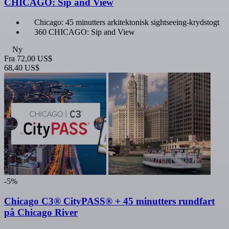
CHICAGO: Sip and View
Chicago: 45 minutters arkitektonisk sightseeing-krydstogt
360 CHICAGO: Sip and View
Ny
Fra
72,00 US$
68,40 US$
-5%
Chicago C3® CityPASS® + 45 minutters rundfart
på Chicago River