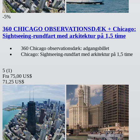
-5%
360 CHICAGO OBSERVATIONSDÆK + Chicago:
Sightseeing-rundfart med arkitektur på 1,5 time
360 Chicago observationsdæk: adgangsbillet
Chicago: Sightseeing-rundfart med arkitektur på 1,5 time
5
(1)
Fra
75,00 US$
71,25 US$