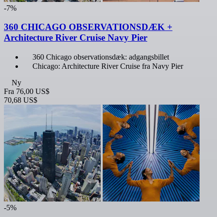
-7%
360 CHICAGO OBSERVATIONSDÆK +
Architecture River Cruise Navy Pier
360 Chicago observationsdæk: adgangsbillet
Chicago: Architecture River Cruise fra Navy Pier
Ny
Fra
76,00 US$
70,68 US$
-5%