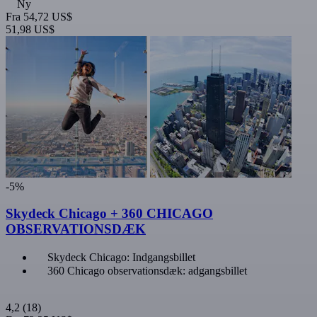
Ny
Fra
54,72 US$
51,98 US$
-5%
Skydeck Chicago + 360 CHICAGO
OBSERVATIONSDÆK
Skydeck Chicago: Indgangsbillet
360 Chicago observationsdæk: adgangsbillet
4,2
(18)