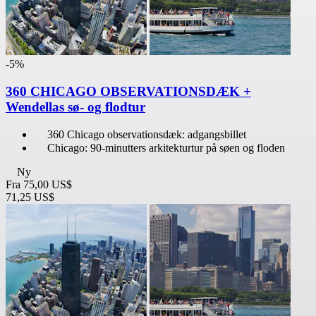
-5%
360 CHICAGO OBSERVATIONSDÆK +
Wendellas sø- og flodtur
360 Chicago observationsdæk: adgangsbillet
Chicago: 90-minutters arkitekturtur på søen og floden
Ny
Fra
75,00 US$
71,25 US$