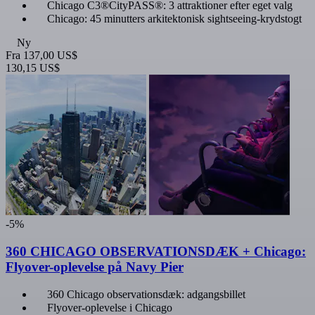
Chicago C3®CityPASS®: 3 attraktioner efter eget valg
Chicago: 45 minutters arkitektonisk sightseeing-krydstogt
Ny
Fra
137,00 US$
130,15 US$
-5%
360 CHICAGO OBSERVATIONSDÆK + Chicago:
Flyover-oplevelse på Navy Pier
360 Chicago observationsdæk: adgangsbillet
Flyover-oplevelse i Chicago