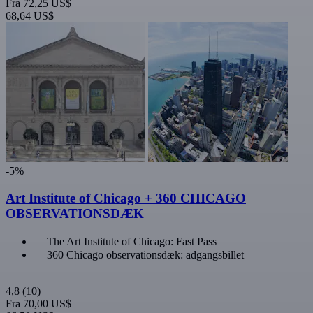
Fra
72,25 US$
68,64 US$
-5%
Art Institute of Chicago + 360 CHICAGO
OBSERVATIONSDÆK
The Art Institute of Chicago: Fast Pass
360 Chicago observationsdæk: adgangsbillet
4,8
(10)
Fra
70,00 US$