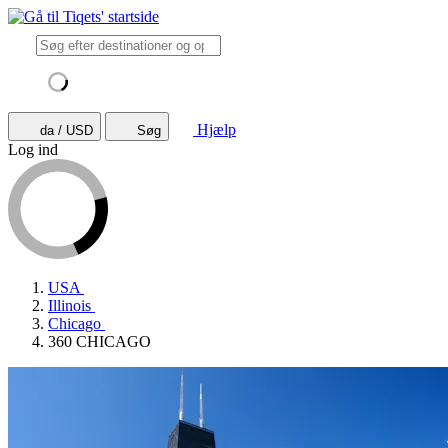
Hjælp
da / USD
Søg
Log ind
USA
Illinois
Chicago
360 CHICAGO