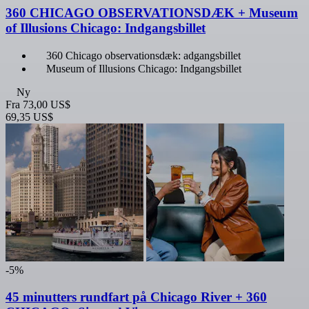
360 CHICAGO OBSERVATIONSDÆK + Museum
of Illusions Chicago: Indgangsbillet
360 Chicago observationsdæk: adgangsbillet
Museum of Illusions Chicago: Indgangsbillet
Ny
Fra
73,00 US$
69,35 US$
-5%
45 minutters rundfart på Chicago River + 360