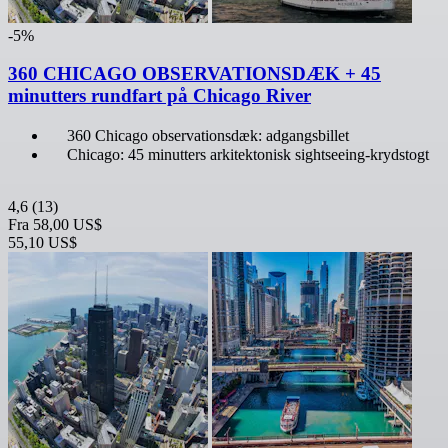
-5%
360 CHICAGO OBSERVATIONSDÆK + 45
minutters rundfart på Chicago River
360 Chicago observationsdæk: adgangsbillet
Chicago: 45 minutters arkitektonisk sightseeing-krydstogt
4,6
(13)
Fra
58,00 US$
55,10 US$