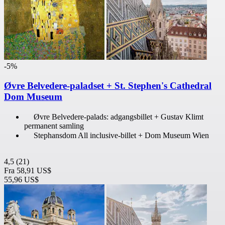
-5%
Øvre Belvedere-paladset + St. Stephen's Cathedral
Dom Museum
Øvre Belvedere-palads: adgangsbillet + Gustav Klimt
permanent samling
Stephansdom All inclusive-billet + Dom Museum Wien
4,5
(21)
Fra
58,91 US$
55,96 US$