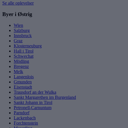
Se alle oplevelser
Byer i Østrig
Wien
Salzburg
Innsbruck
Graz
Klosterneuburg
Hall i Tirol
Schwechat
Mödling
Bregenz
Melk
Langenlois
Gmunden
Eisenstadt
Trausdorf an der Wulka
Sankt Margarethen im Burgenland
Sankt Johann in Tirol
Petronell-Carnuntum
Parndorf
Lackenbach
Forchtenstein