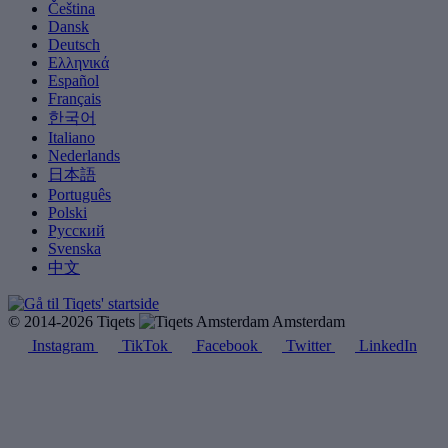
Čeština
Dansk
Deutsch
Ελληνικά
Español
Français
한국어
Italiano
Nederlands
日本語
Português
Polski
Русский
Svenska
中文
© 2014-2026 Tiqets
Amsterdam
Instagram
TikTok
Facebook
Twitter
LinkedIn