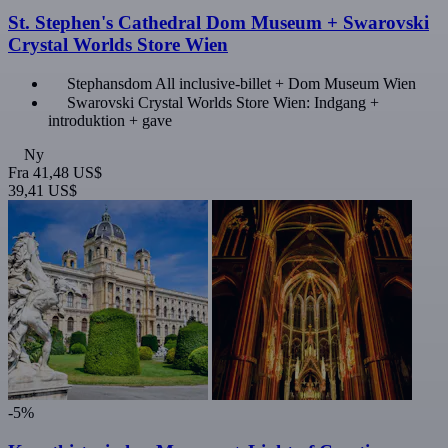
St. Stephen's Cathedral Dom Museum + Swarovski
Crystal Worlds Store Wien
Stephansdom All inclusive-billet + Dom Museum Wien
Swarovski Crystal Worlds Store Wien: Indgang +
introduktion + gave
Ny
Fra
41,48 US$
39,41 US$
-5%