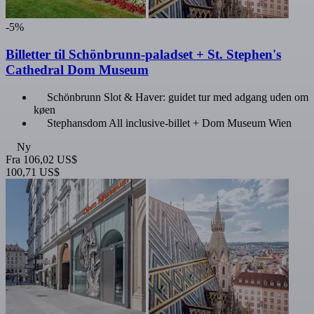
-5%
Billetter til Schönbrunn-paladset + St. Stephen's
Cathedral Dom Museum
Schönbrunn Slot & Haver: guidet tur med adgang uden om
køen
Stephansdom All inclusive-billet + Dom Museum Wien
Ny
Fra
106,02 US$
100,71 US$