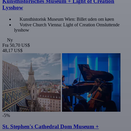
Kunsthistorisches Museum + Light of Creation
Lysshow
Kunsthistorisk Museum Wien: Billet uden om køen
Votive Church Vienna: Light of Creation Omsluttende
lysshow
Ny
Fra
50,70 US$
48,17 US$
-5%
St. Stephen's Cathedral Dom Museum +