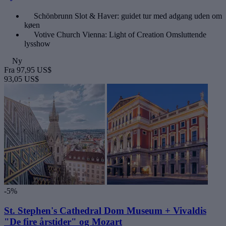
Schönbrunn Slot & Haver: guidet tur med adgang uden om
køen
Votive Church Vienna: Light of Creation Omsluttende
lysshow
Ny
Fra
97,95 US$
93,05 US$
-5%
St. Stephen's Cathedral Dom Museum + Vivaldis
"De fire årstider" og Mozart