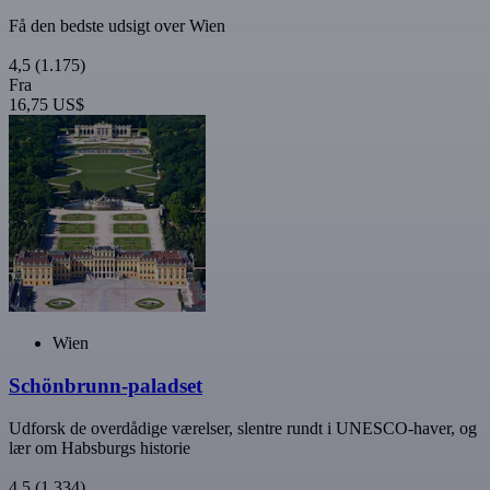
Få den bedste udsigt over Wien
4,5
(1.175)
Fra
16,75 US$
Wien
Schönbrunn-paladset
Udforsk de overdådige værelser, slentre rundt i UNESCO-haver, og
lær om Habsburgs historie
4,5
(1.334)