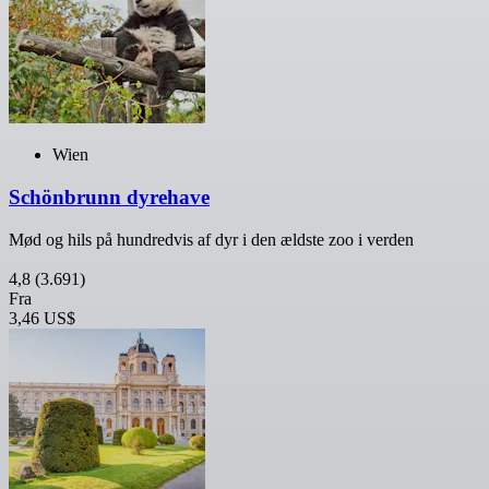
Wien
Schönbrunn dyrehave
Mød og hils på hundredvis af dyr i den ældste zoo i verden
4,8
(3.691)
Fra
3,46 US$