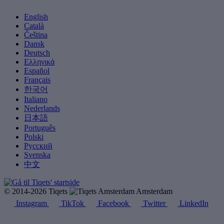
English
Català
Čeština
Dansk
Deutsch
Ελληνικά
Español
Français
한국어
Italiano
Nederlands
日本語
Português
Polski
Русский
Svenska
中文
© 2014-2026 Tiqets
Amsterdam
Instagram
TikTok
Facebook
Twitter
LinkedIn