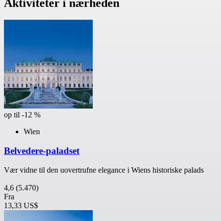
Aktiviteter i nærheden
op til -12 %
Wien
Belvedere-paladset
Vær vidne til den uovertrufne elegance i Wiens historiske palads
4,6
(5.470)
Fra
13,33 US$