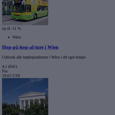
op til -11 %
Wien
Hop-på-hop-af-ture i Wien
Udforsk alle højdepunkterne i Wien i dit eget tempo
4,1
(641)
Fra
19,63 US$