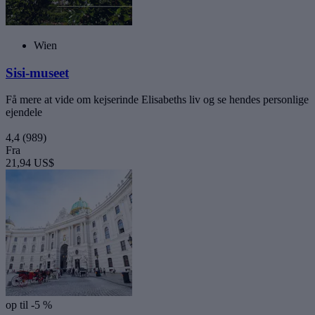
Wien
Sisi-museet
Få mere at vide om kejserinde Elisabeths liv og se hendes personlige
ejendele
4,4
(989)
Fra
21,94 US$
op til -5 %