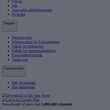
Om os
Job
Ansvarlig offentliggørelse
Nyheder
Support
Hjælpecenter
Hjælpecenter for Leverandører
Vilkår og betingelser
Politik for kundeanmeldelser
Fortrolighedspolitik
Tiqets-app
Partnerskaber
Bliv leverandør
Bliv distributør
Downloadet af mere end
5.000.000 rejsende