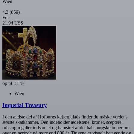
Wien
4,3
(859)
Fra
21,94 US$
op til -11 %
Wien
Imperial Treasury
I den ældste del af Hofburgs kejserpalads finder du måske verdens
største skatkammer. Den indeholder ædelstene, kroner, sceptere,
orbs og regalier indsamlet og hamstret af det habsburgske imperium
over en periode på mere end 800 år. Tingene er visuelt betagende og