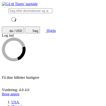
Hjælp
da / USD
Søg
Log ind
Få dine billetter hurtigere
Vurdering: 4.6
4.6
Brug appen
USA