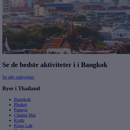
Se de bedste aktiviteter i i Bangkok
Se alle oplevelser
Byer i Thailand
Bangkok
Phuket
Pattaya
Chiang Mai
Krabi
Khao Lak