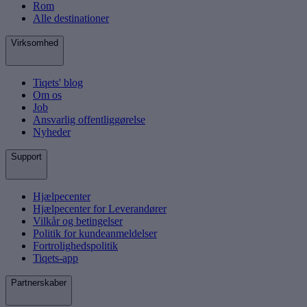
Rom
Alle destinationer
Virksomhed
Tiqets' blog
Om os
Job
Ansvarlig offentliggørelse
Nyheder
Support
Hjælpecenter
Hjælpecenter for Leverandører
Vilkår og betingelser
Politik for kundeanmeldelser
Fortrolighedspolitik
Tiqets-app
Partnerskaber