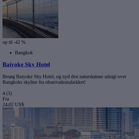
op til -42 %
Bangkok
Baiyoke Sky Hotel
Besøg Baiyoke Sky Hotel, og nyd den naturskønne udsigt over
Bangkoks skyline fra observationsdækket!
4
(3)
Fra
24,02 US$