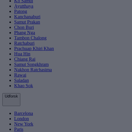
Ko Samui
Ayutthaya
Patong
Kanchanaburi
Samut Prakan
Chon Buri
Phang Nga
Tambon Chalong
Ratchaburi
Prachuap Khiri Khan
Hua Hin
Chiang Rai
Samut Songkhram
Nakhon Ratchasima
Rawai
Saladan
Khao Sok
Udforsk
Barcelona
London
New York
Paris