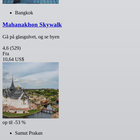
Bangkok
Mahanakhon Skywalk
Gå på glasgulvet, og se byen
4,6
(529)
Fra
10,64 US$
op til -53 %
Samut Prakan