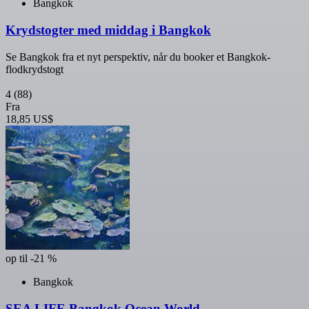
Bangkok
Krydstogter med middag i Bangkok
Se Bangkok fra et nyt perspektiv, når du booker et Bangkok-
flodkrydstogt
4
(88)
Fra
18,85 US$
op til -21 %
Bangkok
SEA LIFE Bangkok Ocean World