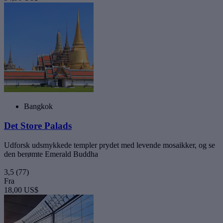
Bangkok
Det Store Palads
Udforsk udsmykkede templer prydet med levende mosaikker, og se
den berømte Emerald Buddha
3,5
(77)
Fra
18,00 US$