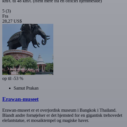
km/t. til 48 km/t. (Hent mere fra en officiel hjemmeside)
5
(3)
Fra
28,27 US$
op til -53 %
Samut Prakan
Erawan-museet
Erawan-museet er et overjordisk museum i Bangkok i Thailand.
Blandt andre fornøjelser er det hjemsted for en gigantisk trehovedet
elefantstatue, et mosaiktempel og magiske haver.