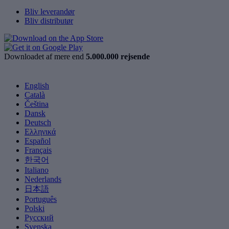
Bliv leverandør
Bliv distributør
Downloadet af mere end
5.000.000 rejsende
English
Català
Čeština
Dansk
Deutsch
Ελληνικά
Español
Français
한국어
Italiano
Nederlands
日本語
Português
Polski
Русский
Svenska