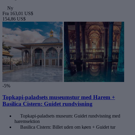
Ny
Fra
163,01 US$
154,86 US$
-5%
Topkapi-paladsets museumstur med Harem +
Basilica Cistern: Guidet rundvisning
Topkapi-paladsets museum: Guidet rundvisning med
haremsektion
Basilica Cistern: Billet uden om køen + Guidet tur