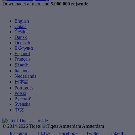
Downloadet af mere end
5.000.000 rejsende
English
Català
Čeština
Dansk
Deutsch
Ελληνικά
Español
Français
한국어
Italiano
Nederlands
日本語
Português
Polski
Русский
Svenska
中文
© 2014-2026 Tiqets
Amsterdam
Instagram
TikTok
Facebook
Twitter
LinkedIn