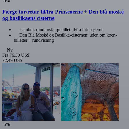
-5%
Færge tur/retur til/fra Prinseøerne + Den blå moské
og basilikaens cisterne
Istanbul: rundtursfærgebillet til/fra Prinseøerne
Den Blå Moské og Basilika-cisternen: uden om køen-
billetter + rundvisning
Ny
Fra
76,30 US$
72,49 US$
-5%