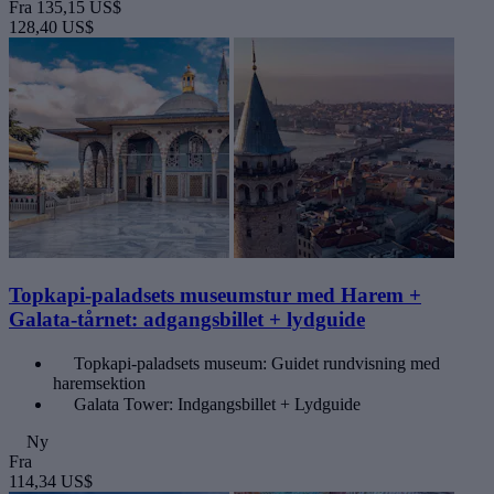
Fra
135,15 US$
128,40 US$
Topkapi-paladsets museumstur med Harem +
Galata-tårnet: adgangsbillet + lydguide
Topkapi-paladsets museum: Guidet rundvisning med
haremsektion
Galata Tower: Indgangsbillet + Lydguide
Ny
Fra
114,34 US$