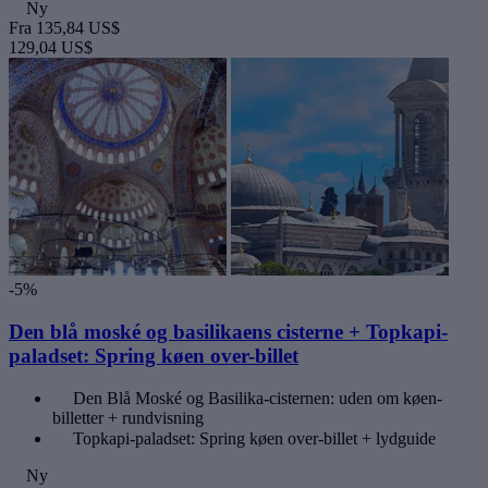
Ny
Fra
135,84 US$
129,04 US$
-5%
Den blå moské og basilikaens cisterne + Topkapi-
paladset: Spring køen over-billet
Den Blå Moské og Basilika-cisternen: uden om køen-
billetter + rundvisning
Topkapi-paladset: Spring køen over-billet + lydguide
Ny