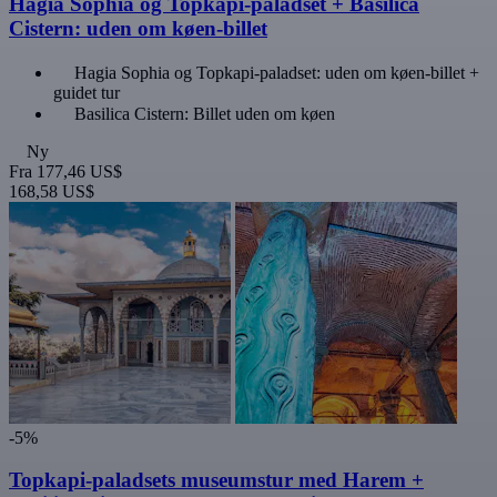
Hagia Sophia og Topkapi-paladset + Basilica
Cistern: uden om køen-billet
Hagia Sophia og Topkapi-paladset: uden om køen-billet +
guidet tur
Basilica Cistern: Billet uden om køen
Ny
Fra
177,46 US$
168,58 US$
-5%
Topkapi-paladsets museumstur med Harem +