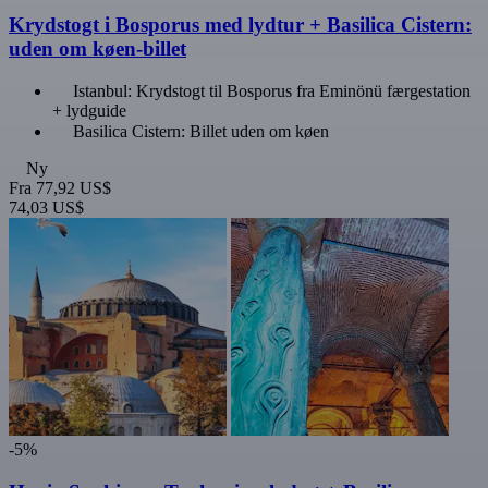
Krydstogt i Bosporus med lydtur + Basilica Cistern:
uden om køen-billet
Istanbul: Krydstogt til Bosporus fra Eminönü færgestation
+ lydguide
Basilica Cistern: Billet uden om køen
Ny
Fra
77,92 US$
74,03 US$
-5%