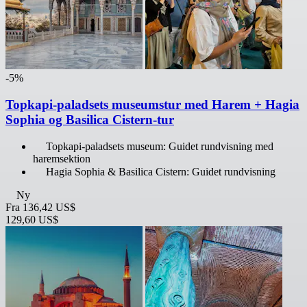
-5%
Topkapi-paladsets museumstur med Harem + Hagia
Sophia og Basilica Cistern-tur
Topkapi-paladsets museum: Guidet rundvisning med
haremsektion
Hagia Sophia & Basilica Cistern: Guidet rundvisning
Ny
Fra
136,42 US$
129,60 US$