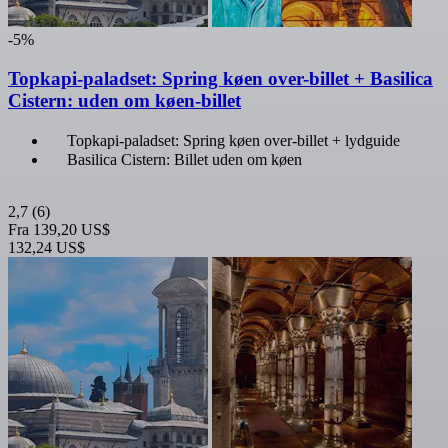
-5%
Topkapi-paladset: Spring køen over-billet + Basilica
Cistern: uden om køen-billet
Topkapi-paladset: Spring køen over-billet + lydguide
Basilica Cistern: Billet uden om køen
2,7
(6)
Fra
139,20 US$
132,24 US$