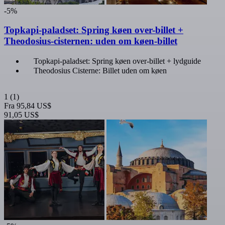
-5%
Topkapi-paladset: Spring køen over-billet +
Theodosius-cisternen: uden om køen-billet
Topkapi-paladset: Spring køen over-billet + lydguide
Theodosius Cisterne: Billet uden om køen
1
(1)
Fra
95,84 US$
91,05 US$