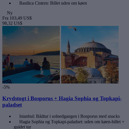
Basilica Cistern: Billet uden om køen
Ny
Fra
103,49 US$
98,32 US$
-5%
Krydstogt i Bosporus + Hagia Sophia og Topkapi-
paladset
Istanbul: Bådtur i solnedgangen i Bosporus med snacks
Hagia Sophia og Topkapi-paladset: uden om køen-billet +
guidet tur