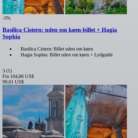
-5%
Basilica Cistern: uden om køen-billet + Hagia
Sophia
Basilica Cistern: Billet uden om køen
Hagia Sophia: Billet uden om køen + Lydguide
3
(1)
Fra
104,86 US$
99,61 US$