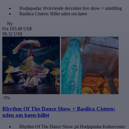
Hodjapasha: Hvirvlende dervisher live show + udstilling
Basilica Cistern: Billet uden om køen
Ny
Fra
103,49 US$
98,32 US$
-5%
Rhythm Of The Dance Show + Basilica Cistern:
uden om køen-billet
Rhythm Of The Dance Show på Hodjapasha Kulturcenter