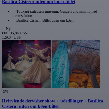
Basilica Cistern: uden om køen-billet
Topkapi-paladsets museum: Guidet rundvisning med
haremsektion
Basilica Cistern: Billet uden om køen
Ny
Fra
135,84 US$
129,04 US$
-5%
Hvirvlende dervisher show + udstillinger + Basilica
Cistern: uden om køen-billet