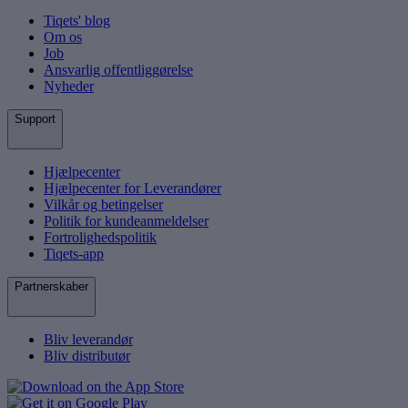
Tiqets' blog
Om os
Job
Ansvarlig offentliggørelse
Nyheder
Support
Hjælpecenter
Hjælpecenter for Leverandører
Vilkår og betingelser
Politik for kundeanmeldelser
Fortrolighedspolitik
Tiqets-app
Partnerskaber
Bliv leverandør
Bliv distributør