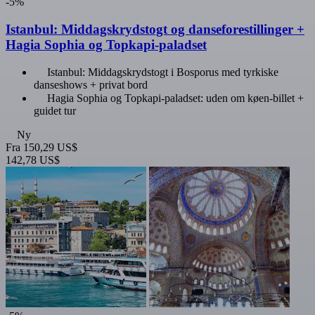
-5%
Istanbul: Middagskrydstogt og danseforestillinger +
Hagia Sophia og Topkapi-paladset
Istanbul: Middagskrydstogt i Bosporus med tyrkiske
danseshows + privat bord
Hagia Sophia og Topkapi-paladset: uden om køen-billet +
guidet tur
Ny
Fra
150,29 US$
142,78 US$