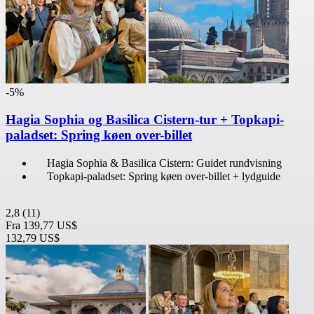
-5%
Hagia Sophia og Basilica Cistern-tur + Topkapi-
paladset: Spring køen over-billet
Hagia Sophia & Basilica Cistern: Guidet rundvisning
Topkapi-paladset: Spring køen over-billet + lydguide
2,8
(11)
Fra
139,77 US$
132,79 US$