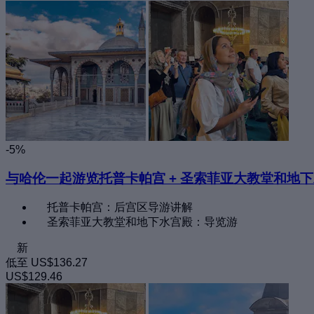
-5%
与哈伦一起游览托普卡帕宫 + 圣索菲亚大教堂和地
托普卡帕宫：后宫区导游讲解
圣索菲亚大教堂和地下水宫殿：导览游
新
低至
US$136.27
US$129.46