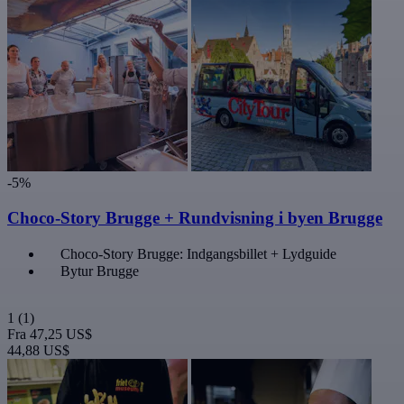
-5%
Choco-Story Brugge + Rundvisning i byen Brugge
Choco-Story Brugge: Indgangsbillet + Lydguide
Bytur Brugge
1
(1)
Fra
47,25 US$
44,88 US$