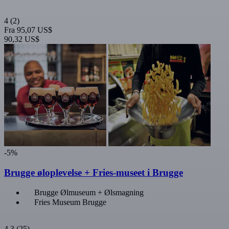
4
(2)
Fra
95,07 US$
90,32 US$
-5%
Brugge øloplevelse + Fries-museet i Brugge
Brugge Ølmuseum + Ølsmagning
Fries Museum Brugge
4,3
(25)