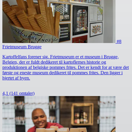
#8
Frietmuseum Brugge
Kartoffelfans forener sig. Frietmuseum er et museum i Brugge,
Belgien, der er fuldt dedikeret til kartoflernes historie og
produktionen af belgiske pommes frites. Det er kendt for at være det
første og eneste museum dedikeret til pommes frites. Den ligger i
hjertet af byen.
4,1
(141 omtaler)