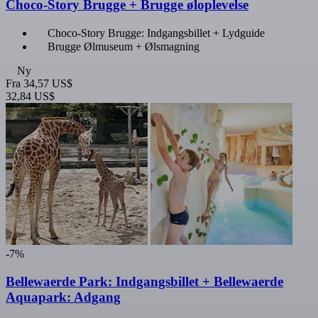
Choco-Story Brugge + Brugge øloplevelse
Choco-Story Brugge: Indgangsbillet + Lydguide
Brugge Ølmuseum + Ølsmagning
Ny
Fra
34,57 US$
32,84 US$
-7%
Bellewaerde Park: Indgangsbillet + Bellewaerde
Aquapark: Adgang