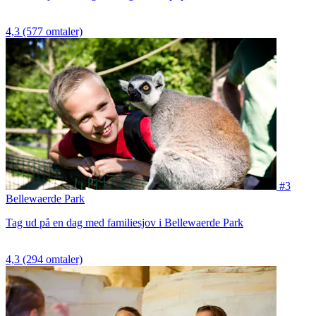
4,3
(577 omtaler)
#3
Bellewaerde Park
Tag ud på en dag med familiesjov i Bellewaerde Park
4,3
(294 omtaler)