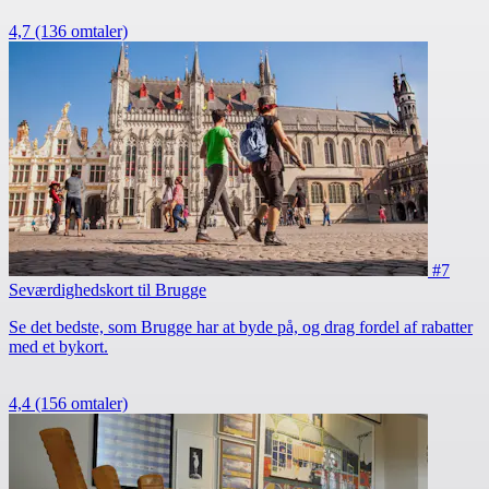
4,7
(136 omtaler)
#7
Seværdighedskort til Brugge
Se det bedste, som Brugge har at byde på, og drag fordel af rabatter
med et bykort.
4,4
(156 omtaler)