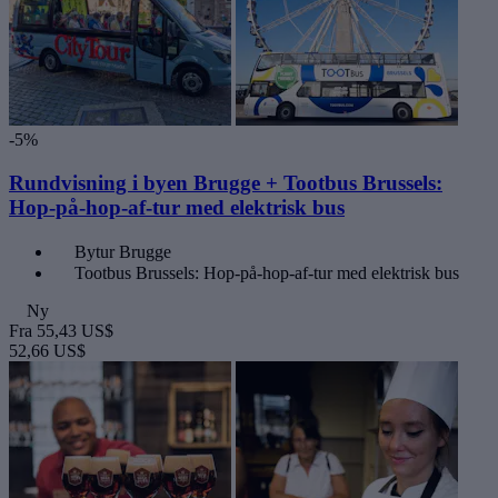
-5%
Rundvisning i byen Brugge + Tootbus Brussels:
Hop-på-hop-af-tur med elektrisk bus
Bytur Brugge
Tootbus Brussels: Hop-på-hop-af-tur med elektrisk bus
Ny
Fra
55,43 US$
52,66 US$