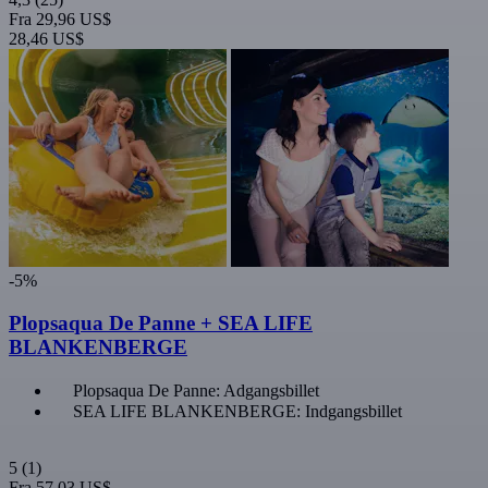
Fra
29,96 US$
28,46 US$
-5%
Plopsaqua De Panne + SEA LIFE
BLANKENBERGE
Plopsaqua De Panne: Adgangsbillet
SEA LIFE BLANKENBERGE: Indgangsbillet
5
(1)
Fra
57,03 US$