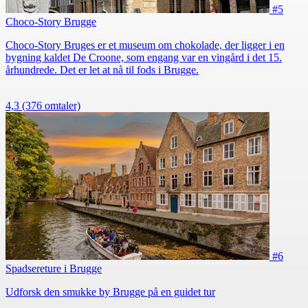
#5
Choco-Story Brugge
Choco-Story Bruges er et museum om chokolade, der ligger i en
bygning kaldet De Croone, som engang var en vingård i det 15.
århundrede. Det er let at nå til fods i Brugge.
4,3
(376 omtaler)
#6
Spadsereture i Brugge
Udforsk den smukke by Brugge på en guidet tur