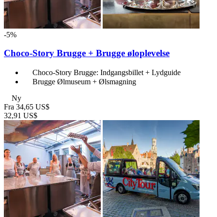
-5%
Choco-Story Brugge + Brugge øloplevelse
Choco-Story Brugge: Indgangsbillet + Lydguide
Brugge Ølmuseum + Ølsmagning
Ny
Fra
34,65 US$
32,91 US$