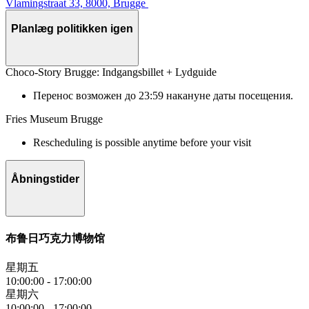
Vlamingstraat 33, 8000, Brugge
Planlæg politikken igen
Choco-Story Brugge: Indgangsbillet + Lydguide
Перенос возможен до 23:59 накануне даты посещения.
Fries Museum Brugge
Rescheduling is possible anytime before your visit
Åbningstider
布鲁日巧克力博物馆
星期五
10:00:00
-
17:00:00
星期六
10:00:00
-
17:00:00