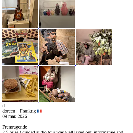
d
doreen ,
Frankrig
09 mar. 2026
Fremragende
2.5 hr self guided audio tour was well layed out, informative and