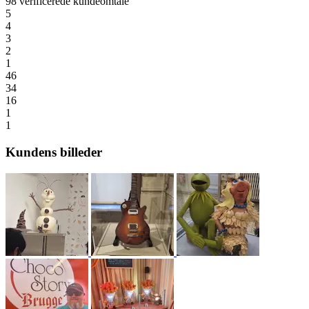
98 verificerede kundeomtale
5
4
3
2
1
46
34
16
1
1
Kundens billeder