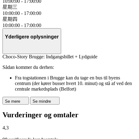
10:00:00
-
17:00:00
星期三
10:00:00
-
17:00:00
星期四
10:00:00
-
17:00:00
Yderligere oplysninger
Choco-Story Brugge: Indgangsbillet + Lydguide
Sådan kommer du derhen:
Fra togstationen i Brugge kan du tage en bus til byens
centrum (der kører busser hvert 10. minut) og stå af ved den
centrale markedsplads (Belfort)
Se mere
Se mindre
Vurderinger og omtaler
4,3