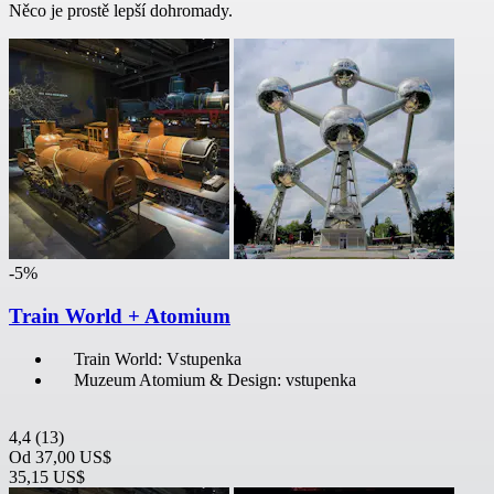
Něco je prostě lepší dohromady.
-5%
Train World + Atomium
Train World: Vstupenka
Muzeum Atomium & Design: vstupenka
4,4
(13)
Od
37,00 US$
35,15 US$