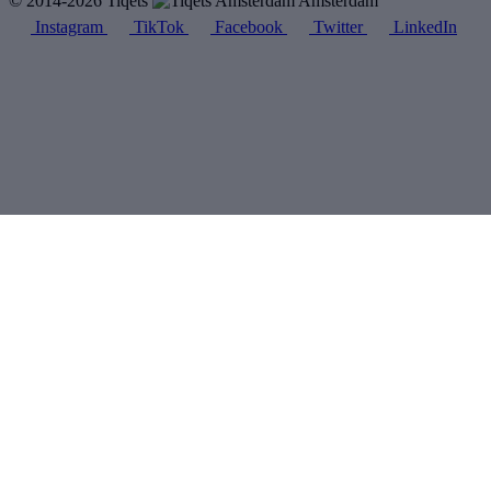
© 2014-2026 Tiqets
Amsterdam
Instagram
TikTok
Facebook
Twitter
LinkedIn