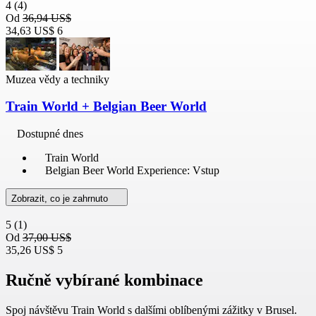
4
(4)
Od
36,94 US$
34,63 US$
6
Muzea vědy a techniky
Train World + Belgian Beer World
Dostupné dnes
Train World
Belgian Beer World Experience: Vstup
Zobrazit, co je zahrnuto
5
(1)
Od
37,00 US$
35,26 US$
5
Ručně vybírané kombinace
Spoj návštěvu Train World s dalšími oblíbenými zážitky v Brusel.