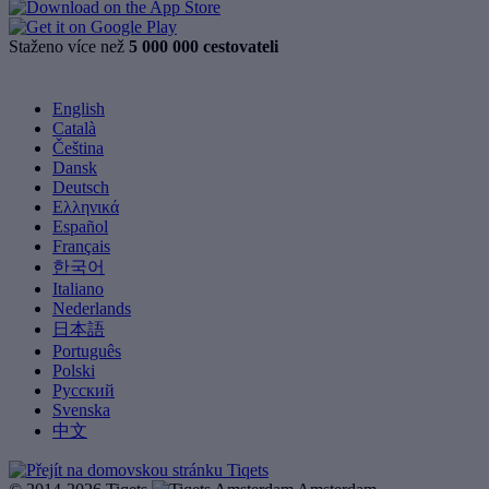
Staženo více než
5 000 000 cestovateli
English
Català
Čeština
Dansk
Deutsch
Ελληνικά
Español
Français
한국어
Italiano
Nederlands
日本語
Português
Polski
Русский
Svenska
中文