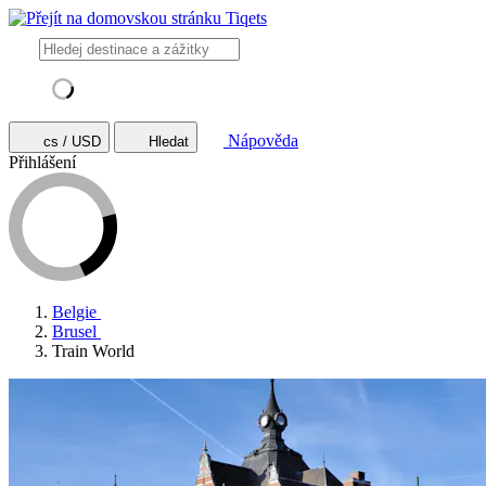
Nápověda
cs / USD
Hledat
Přihlášení
Belgie
Brusel
Train World