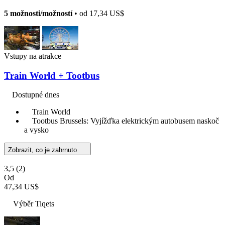
5 možnosti/možností
• od
17,34 US$
Vstupy na atrakce
Train World + Tootbus
Dostupné dnes
Train World
Tootbus Brussels: Vyjížďka elektrickým autobusem naskoč
a vysko
Zobrazit, co je zahrnuto
3,5
(2)
Od
47,34 US$
Výběr Tiqets