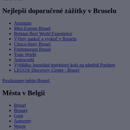
Nejlepší doporučené zážitky v Bruselu
Atomium
Mini-Europe Brusel
Belgian Beer World Experience
Výlety naskoč a vyskoč v Bruselu
Choco-Story Brusel
Frietmuseum Brusel
Train World
Autoworld
Vyhlídka: bruselské trajektové kolo na náměstí Poelaert
LEGO® Discovery Centre - Brusel
Prozkoumej město Brusel
Města v Belgii
Brusel
Bruggy
Gent
Antverpy
Wavre