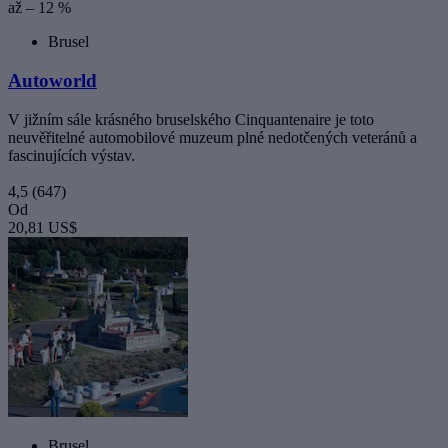
až – 12 %
Brusel
Autoworld
V jižním sále krásného bruselského Cinquantenaire je toto
neuvěřitelné automobilové muzeum plné nedotčených veteránů a
fascinujících výstav.
4,5
(647)
Od
20,81 US$
Brusel