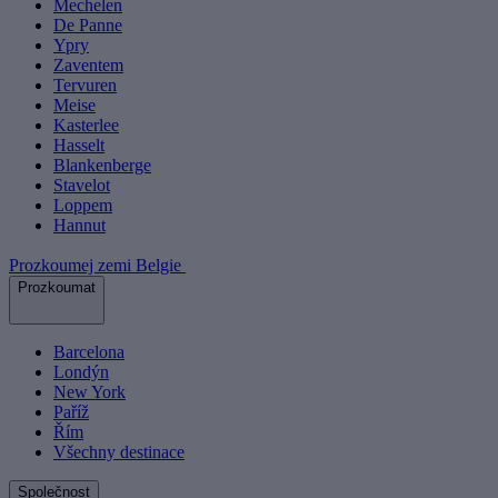
Mechelen
De Panne
Ypry
Zaventem
Tervuren
Meise
Kasterlee
Hasselt
Blankenberge
Stavelot
Loppem
Hannut
Prozkoumej zemi Belgie
Prozkoumat
Barcelona
Londýn
New York
Paříž
Řím
Všechny destinace
Společnost