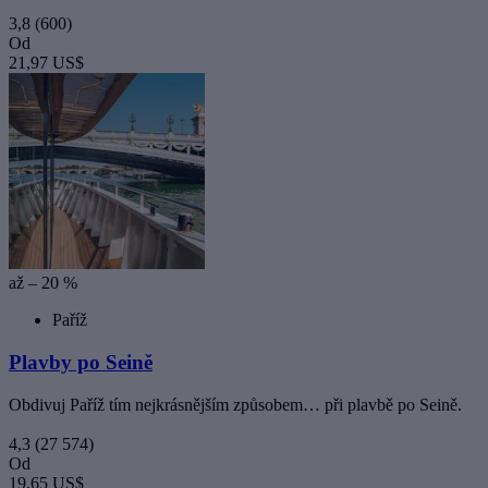
3,8
(600)
Od
21,97 US$
až – 20 %
Paříž
Plavby po Seině
Obdivuj Paříž tím nejkrásnějším způsobem… při plavbě po Seině.
4,3
(27 574)
Od
19,65 US$