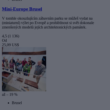
Mini-Europe Brusel
V tomhle okouzlujícím zábavním parku se můžeš vydat na
(miniaturní) výlet po Evropě a prohlédnout si svět dokonale
zmenšených modelů jejích architektonických památek.
4,5
(1 136)
Od
25,09 US$
až – 19 %
Brusel