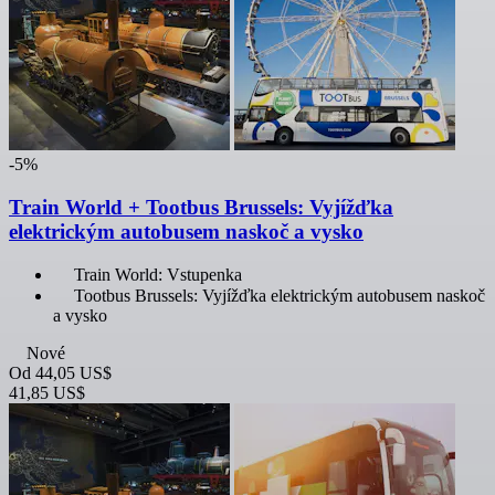
-5%
Train World + Tootbus Brussels: Vyjížďka
elektrickým autobusem naskoč a vysko
Train World: Vstupenka
Tootbus Brussels: Vyjížďka elektrickým autobusem naskoč
a vysko
Nové
Od
44,05 US$
41,85 US$