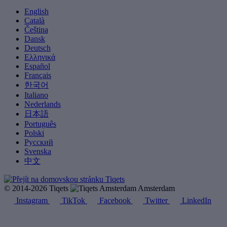
English
Català
Čeština
Dansk
Deutsch
Ελληνικά
Español
Français
한국어
Italiano
Nederlands
日本語
Português
Polski
Русский
Svenska
中文
© 2014-2026 Tiqets
Amsterdam
Instagram
TikTok
Facebook
Twitter
LinkedIn