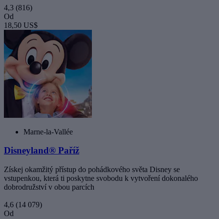
4,3
(816)
Od
18,50 US$
Marne-la-Vallée
Disneyland® Paříž
Získej okamžitý přístup do pohádkového světa Disney se
vstupenkou, která ti poskytne svobodu k vytvoření dokonalého
dobrodružství v obou parcích
4,6
(14 079)
Od