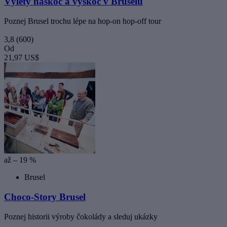
Výlety naskoč a vyskoč v Bruselu
Poznej Brusel trochu lépe na hop-on hop-off tour
3,8
(600)
Od
21,97 US$
až – 19 %
Brusel
Choco-Story Brusel
Poznej historii výroby čokolády a sleduj ukázky