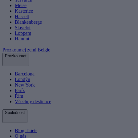
Meise
Kasterlee
Hasselt
Blankenberge
Stavelot
Loppem
Hannut
Prozkoumej zemi Belgie
Prozkoumat
Barcelona
Londýn
New York
Paříž
Řím
Všechny destinace
Společnost
Blog Tiqets
O nás