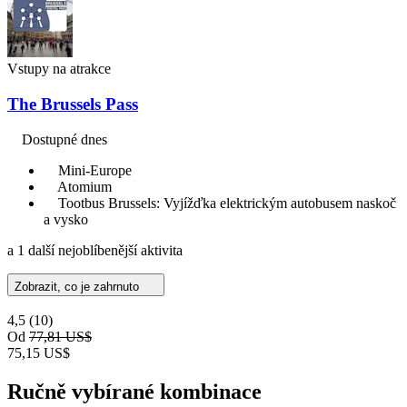
Vstupy na atrakce
The Brussels Pass
Dostupné dnes
Mini-Europe
Atomium
Tootbus Brussels: Vyjížďka elektrickým autobusem naskoč
a vysko
a 1 další nejoblíbenější aktivita
Zobrazit, co je zahrnuto
4,5
(10)
Od
77,81 US$
75,15 US$
Ručně vybírané kombinace