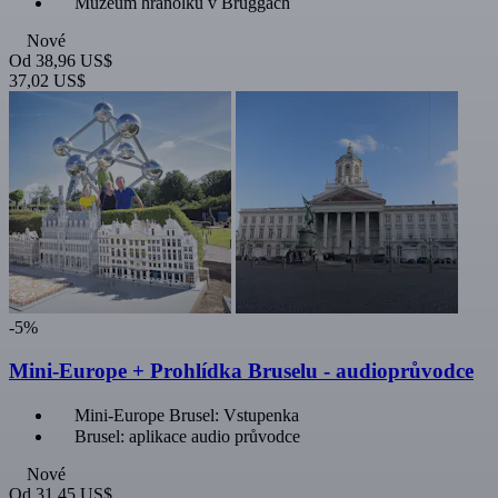
Muzeum hranolků v Bruggách
Nové
Od
38,96 US$
37,02 US$
-5%
Mini-Europe + Prohlídka Bruselu - audioprůvodce
Mini-Europe Brusel: Vstupenka
Brusel: aplikace audio průvodce
Nové
Od
31,45 US$