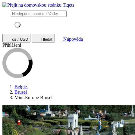
Nápověda
cs / USD
Hledat
Přihlášení
Belgie
Brusel
Mini-Europe Brusel