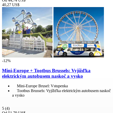
Od
44,74 US$
40,27 US$
-12%
Mini-Europe + Tootbus Brussels: Vyjížďka
elektrickým autobusem naskoč a vysko
Mini-Europe Brusel: Vstupenka
Tootbus Brussels: Vyjížďka elektrickým autobusem naskoč
a vysko
5
(4)
Od
51,79 US$