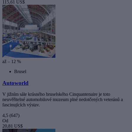
115,61 US$
až – 12 %
Brusel
Autoworld
V jižním sále krásného bruselského Cinquantenaire je toto
neuvěřitelné automobilové muzeum plné nedotčených veteránů a
fascinujících výstav.
4,5
(647)
Od
20,81 US$