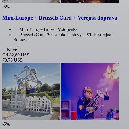
-5%
Mini-Europe + Brussels Card + Veřejná doprava
Mini-Europe Brusel: Vstupenka
Brussels Card: 30+ atrakcí + slevy + STIB veřejná
doprava
Nové
Od
82,89 US$
78,75 US$
-5%