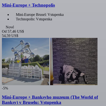
Mini-Europe + Technopolis
Mini-Europe Brusel: Vstupenka
Technopolis: Vstupenka
Nové
Od
57,46 US$
54,59 US$
-5%
Mini-Europe + Banksyho muzeum (The World of
Banksy) v Bruselu: Vstupenka