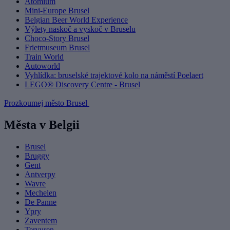
Atomium
Mini-Europe Brusel
Belgian Beer World Experience
Výlety naskoč a vyskoč v Bruselu
Choco-Story Brusel
Frietmuseum Brusel
Train World
Autoworld
Vyhlídka: bruselské trajektové kolo na náměstí Poelaert
LEGO® Discovery Centre - Brusel
Prozkoumej město Brusel
Města v Belgii
Brusel
Bruggy
Gent
Antverpy
Wavre
Mechelen
De Panne
Ypry
Zaventem
Tervuren