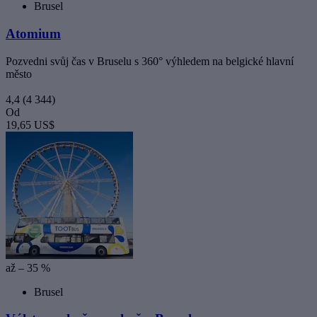
Brusel
Atomium
Pozvedni svůj čas v Bruselu s 360° výhledem na belgické hlavní
město
4,4
(4 344)
Od
19,65 US$
až – 35 %
Brusel