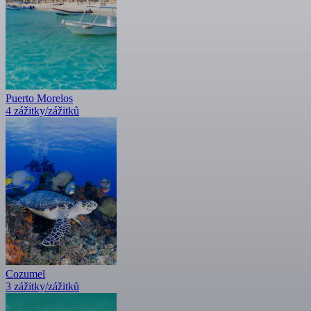
Puerto Morelos
4 zážitky/zážitků
Cozumel
3 zážitky/zážitků