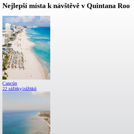
Nejlepší místa k návštěvě v Quintana Roo
Cancún
22 zážitky/zážitků