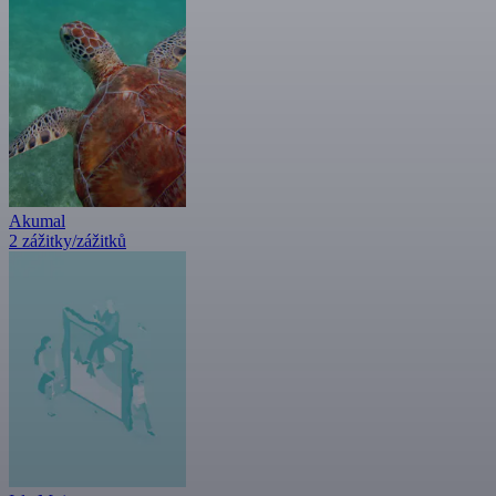
Akumal
2 zážitky/zážitků