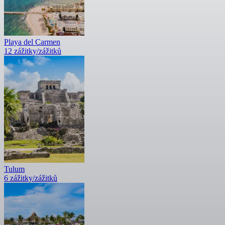
Playa del Carmen
12 zážitky/zážitků
Tulum
6 zážitky/zážitků