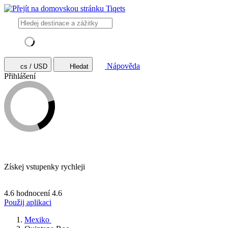
Nápověda
cs / USD
Hledat
Přihlášení
Získej vstupenky rychleji
4.6 hodnocení
4.6
Použij aplikaci
Mexiko