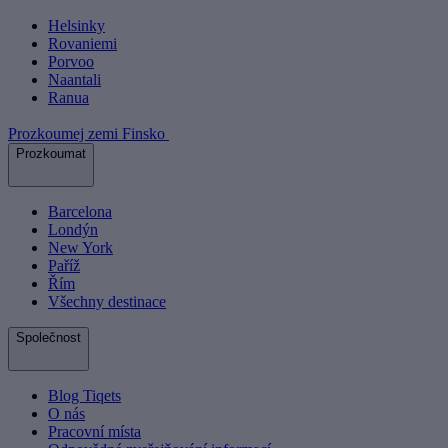
Helsinky
Rovaniemi
Porvoo
Naantali
Ranua
Prozkoumej zemi Finsko
Prozkoumat
Barcelona
Londýn
New York
Paříž
Řím
Všechny destinace
Společnost
Blog Tiqets
O nás
Pracovní místa