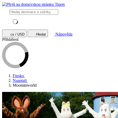
Nápověda
cs / USD
Hledat
Přihlášení
Finsko
Naantali
Moominworld