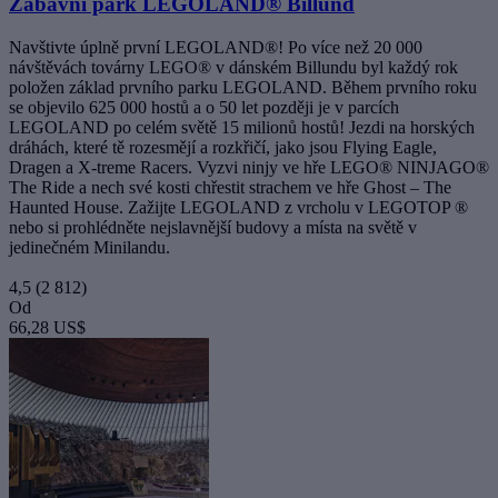
Zábavní park LEGOLAND® Billund
Navštivte úplně první LEGOLAND®! Po více než 20 000
návštěvách továrny LEGO® v dánském Billundu byl každý rok
položen základ prvního parku LEGOLAND. Během prvního roku
se objevilo 625 000 hostů a o 50 let později je v parcích
LEGOLAND po celém světě 15 milionů hostů! Jezdi na horských
dráhách, které tě rozesmějí a rozkřičí, jako jsou Flying Eagle,
Dragen a X-treme Racers. Vyzvi ninjy ve hře LEGO® NINJAGO®
The Ride a nech své kosti chřestit strachem ve hře Ghost – The
Haunted House. Zažijte LEGOLAND z vrcholu v LEGOTOP ®
nebo si prohlédněte nejslavnější budovy a místa na světě v
jedinečném Minilandu.
4,5
(2 812)
Od
66,28 US$