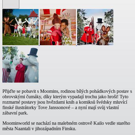
Přijďte se pobavit s Moomins, rodinou bílých pohádkových postav s
obrovskými čumáky, díky kterým vypadají trochu jako hroši! Tyto
rozmarné postavy jsou hvězdami knih a komiksů švédsky mluvící
finské ilustrátorky Tove Janssonové – a nyní mají svůj vlastní
zábavní park.
Moominworld se nachází na malebném ostrově Kailo vedle starého
města Naantali v jihozápadním Finsku.