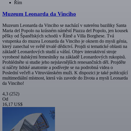
Řím
Muzeum Leonarda da Vinciho
Muzeum Leonarda da Vinciho se nachází v suterénu baziliky Santa
Maria del Popolo na krásném náměstí Piazza del Popolo, jen kousek
pěšky od Španělských schodů v Římě a Villa Borghese. Tvá
vstupenka do muzea Leonarda da Vinciho je oknem do mysli génia,
který zanechal ve světě trvalé dědictví. Projdi si tematické oblasti na
základě Leonardových studií a vášní. Objev interaktivní stroje
vyrobené italskými řemeslníky na základě Leonardových rukopisů.
Prohlédněte si studie jeho nejslavnějších renesančních děl. Projděte
si náčrty lidské anatomie a podívejte se na podrobná videa o
Poslední večeři a Vitruviánském muži. K dispozici je také pohlcující
multimediální místnost, která vás zavede do života a mysli Leonarda
da Vinciho!
4,3
(252)
Od
16,17 US$