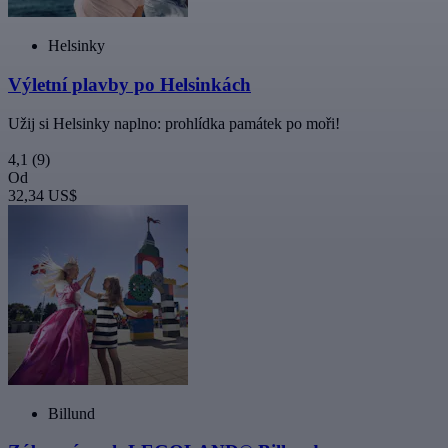
Helsinky
Výletní plavby po Helsinkách
Užij si Helsinky naplno: prohlídka památek po moři!
4,1
(9)
Od
32,34 US$
Billund