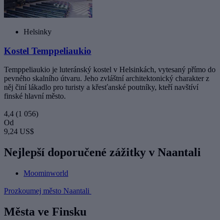
Helsinky
Kostel Temppeliaukio
Temppeliaukio je luteránský kostel v Helsinkách, vytesaný přímo do
pevného skalního útvaru. Jeho zvláštní architektonický charakter z
něj činí lákadlo pro turisty a křesťanské poutníky, kteří navštíví
finské hlavní město.
4,4
(1 056)
Od
9,24 US$
Nejlepší doporučené zážitky v Naantali
Moominworld
Prozkoumej město Naantali
Města ve Finsku