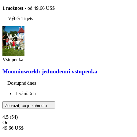
1 možnost
• od
49,66 US$
Výběr Tiqets
Vstupenka
Moominworld: jednodenní vstupenka
Dostupné dnes
Trvání: 6 h
Zobrazit, co je zahrnuto
4,5
(54)
Od
49,66 US$