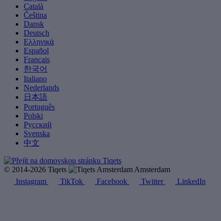
Català
Čeština
Dansk
Deutsch
Ελληνικά
Español
Français
한국어
Italiano
Nederlands
日本語
Português
Polski
Русский
Svenska
中文
© 2014-2026 Tiqets
Amsterdam
Instagram
TikTok
Facebook
Twitter
LinkedIn