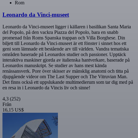
Rom
Leonardo da Vinci-museet
Leonardo da Vinci-museet ligger i källaren i basilikan Santa Maria
del Popolo, på den vackra Piazza del Popolo, bara en snabb
promenad från Roms Spanska trappan och Villa Borghese. Din
biljett till Leonardo da Vinci-museet är ett fönster i sinnet hos ett
geni som lämnade ett bestående arv till världen. Vandra tematiska
områden baserade på Leonardos studier och passioner. Upptäck
interaktiva maskiner gjorda av italienska hantverkare, baserade på
Leonardos manuskript. Se studier av hans mest kända
renässansverk. Pore över skisser av mänsklig anatomi och titta på
djupgående videor om The Last Supper och The Vitruvian Man.
Det finns också ett uppslukande multimedierum som tar dig med på
en resa in i Leonardo da Vincis liv och sinne!
4,3
(252)
Från
16,15 US$