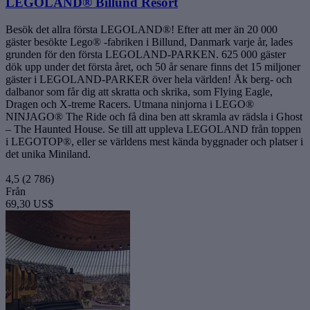
LEGOLAND® Billund Resort
Besök det allra första LEGOLAND®! Efter att mer än 20 000
gäster besökte Lego® -fabriken i Billund, Danmark varje år, lades
grunden för den första LEGOLAND-PARKEN. 625 000 gäster
dök upp under det första året, och 50 år senare finns det 15 miljoner
gäster i LEGOLAND-PARKER över hela världen! Åk berg- och
dalbanor som får dig att skratta och skrika, som Flying Eagle,
Dragen och X-treme Racers. Utmana ninjorna i LEGO®
NINJAGO® The Ride och få dina ben att skramla av rädsla i Ghost
– The Haunted House. Se till att uppleva LEGOLAND från toppen
i LEGOTOP®, eller se världens mest kända byggnader och platser i
det unika Miniland.
4,5
(2 786)
Från
69,30 US$