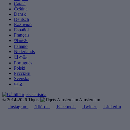
Català
Čeština
Dansk
Deutsch
Ελληνικά
Español
Français
한국어
Italiano
Nederlands
日本語
Português
Polski
Русский
Svenska
中文
© 2014-2026 Tiqets
Amsterdam
Instagram
TikTok
Facebook
Twitter
LinkedIn