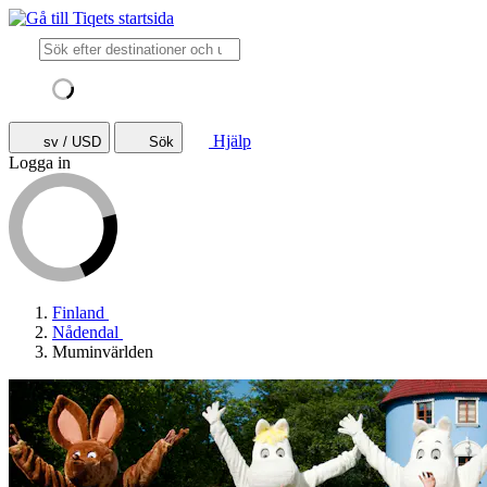
Hjälp
sv / USD
Sök
Logga in
Finland
Nådendal
Muminvärlden