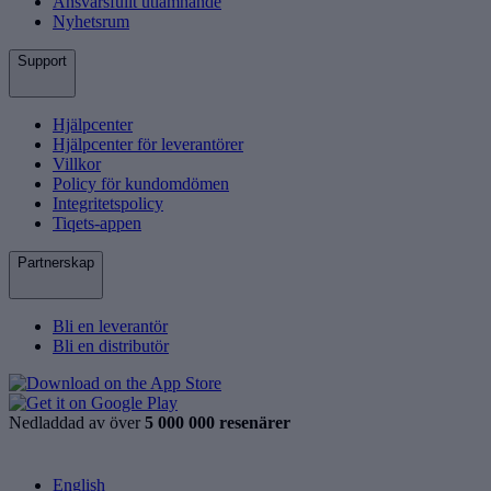
Ansvarsfullt utlämnande
Nyhetsrum
Support
Hjälpcenter
Hjälpcenter för leverantörer
Villkor
Policy för kundomdömen
Integritetspolicy
Tiqets-appen
Partnerskap
Bli en leverantör
Bli en distributör
Nedladdad av över
5 000 000 resenärer
English