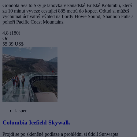
Gondola Sea to Sky je lanovka v kanadské Britské Kolumbii, která
za 10 minut vyveze cestující 885 metrů do kopce. Odtud si můžeš
vychutnat úchvatný výhled na fjordy Howe Sound, Shannon Falls a
pohoří Pacific Coast Mountains.
4,8
(180)
Od
55,39 US$
Jasper
Columbia Icefield Skywalk
Projdi se po skleněné podlaze a prohlédni si údolí Sunwapta