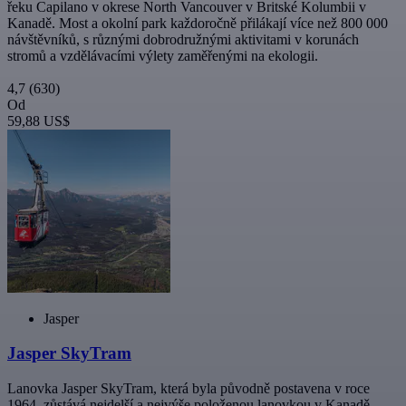
řeku Capilano v okrese North Vancouver v Britské Kolumbii v
Kanadě. Most a okolní park každoročně přilákají více než 800 000
návštěvníků, s různými dobrodružnými aktivitami v korunách
stromů a vzdělávacími výlety zaměřenými na ekologii.
4,7
(630)
Od
59,88 US$
Jasper
Jasper SkyTram
Lanovka Jasper SkyTram, která byla původně postavena v roce
1964, zůstává nejdelší a nejvýše položenou lanovkou v Kanadě.