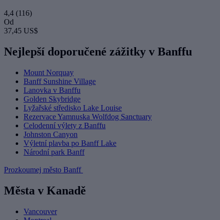
4,4
(116)
Od
37,45 US$
Nejlepší doporučené zážitky v Banffu
Mount Norquay
Banff Sunshine Village
Lanovka v Banffu
Golden Skybridge
Lyžařské středisko Lake Louise
Rezervace Yamnuska Wolfdog Sanctuary
Celodenní výlety z Banffu
Johnston Canyon
Výletní plavba po Banff Lake
Národní park Banff
Prozkoumej město Banff
Města v Kanadě
Vancouver