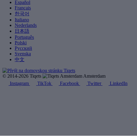
Español
Français
한국어
Italiano
Nederlands
日本語
Português
Polski
Русский
Svenska
中文
© 2014-2026 Tiqets
Amsterdam
Instagram
TikTok
Facebook
Twitter
LinkedIn