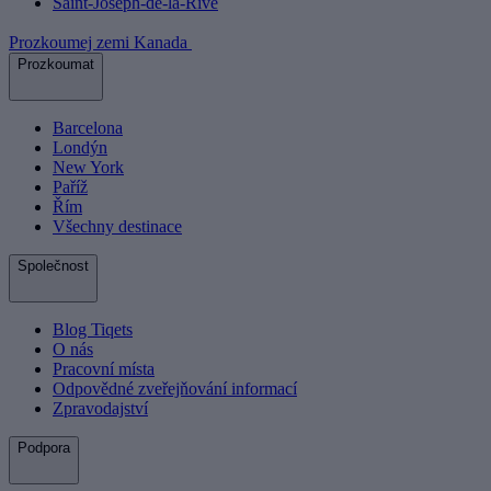
Saint-Joseph-de-la-Rive
Prozkoumej zemi Kanada
Prozkoumat
Barcelona
Londýn
New York
Paříž
Řím
Všechny destinace
Společnost
Blog Tiqets
O nás
Pracovní místa
Odpovědné zveřejňování informací
Zpravodajství
Podpora