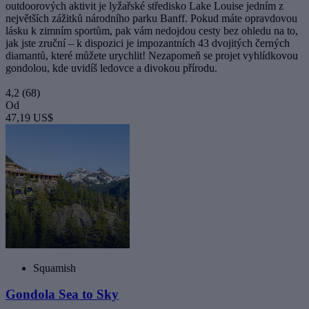
outdoorových aktivit je lyžařské středisko Lake Louise jedním z
největších zážitků národního parku Banff. Pokud máte opravdovou
lásku k zimním sportům, pak vám nedojdou cesty bez ohledu na to,
jak jste zruční – k dispozici je impozantních 43 dvojitých černých
diamantů, které můžete urychlit! Nezapomeň se projet vyhlídkovou
gondolou, kde uvidíš ledovce a divokou přírodu.
4,2
(68)
Od
47,19 US$
Squamish
Gondola Sea to Sky