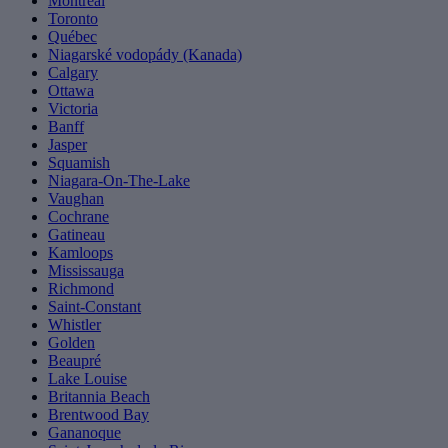
Montreal
Toronto
Québec
Niagarské vodopády (Kanada)
Calgary
Ottawa
Victoria
Banff
Jasper
Squamish
Niagara-On-The-Lake
Vaughan
Cochrane
Gatineau
Kamloops
Mississauga
Richmond
Saint-Constant
Whistler
Golden
Beaupré
Lake Louise
Britannia Beach
Brentwood Bay
Gananoque