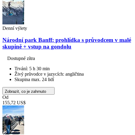
Denní výlety
Národní park Banff: prohlídka s průvodcem v malé
skupině + vstup na gondolu
Dostupné zítra
Trvání: 5 h 30 min
Živý průvodce v jazycích: angličtina
Skupina max. 24 lidí
Zobrazit, co je zahrnuto
Od
155,72 US$