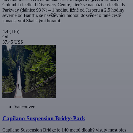
Columbia Icefield Discovery Centre, které se nachází na Icefields
Parkway (dálnice 93 N) – 1 hodinu jižně od Jasperu a 2,5 hodiny
severně od Banffu, se návštěvníci mohou dozvědět o rané cestě
kanadskými Skalistými horami.
4,4
(116)
Od
37,45 US$
Vancouver
Capilano Suspension Bridge Park
Capilano Suspension Bridge je 140 metrů dlouhý visutý most přes