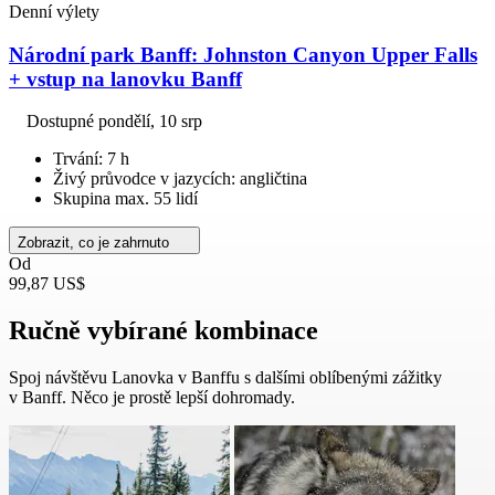
Denní výlety
Národní park Banff: Johnston Canyon Upper Falls
+ vstup na lanovku Banff
Dostupné
pondělí, 10 srp
Trvání: 7 h
Živý průvodce v jazycích: angličtina
Skupina max. 55 lidí
Zobrazit, co je zahrnuto
Od
99,87 US$
Ručně vybírané kombinace
Spoj návštěvu Lanovka v Banffu s dalšími oblíbenými zážitky
v Banff. Něco je prostě lepší dohromady.