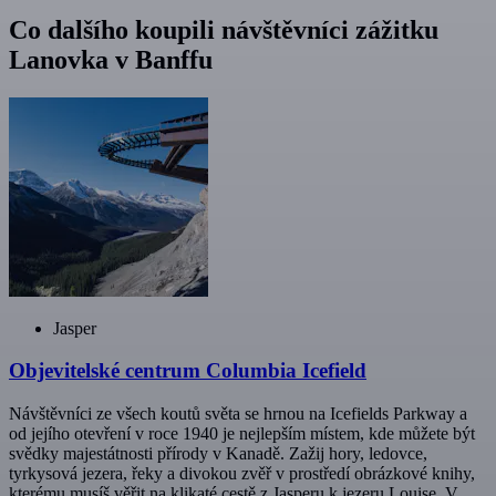
Co dalšího koupili návštěvníci zážitku
Lanovka v Banffu
Jasper
Objevitelské centrum Columbia Icefield
Návštěvníci ze všech koutů světa se hrnou na Icefields Parkway a
od jejího otevření v roce 1940 je nejlepším místem, kde můžete být
svědky majestátnosti přírody v Kanadě. Zažij hory, ledovce,
tyrkysová jezera, řeky a divokou zvěř v prostředí obrázkové knihy,
kterému musíš věřit na klikaté cestě z Jasperu k jezeru Louise. V