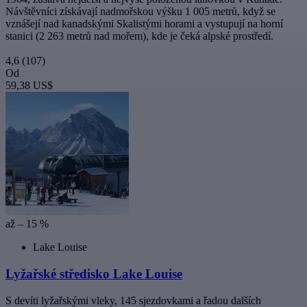
Návštěvníci získávají nadmořskou výšku 1 005 metrů, když se
vznášejí nad kanadskými Skalistými horami a vystupují na horní
stanici (2 263 metrů nad mořem), kde je čeká alpské prostředí.
4,6
(107)
Od
59,38 US$
až – 15 %
Lake Louise
Lyžařské středisko Lake Louise
S devíti lyžařskými vleky, 145 sjezdovkami a řadou dalších