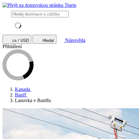
Nápověda
cs / USD
Hledat
Přihlášení
Kanada
Banff
Lanovka v Banffu