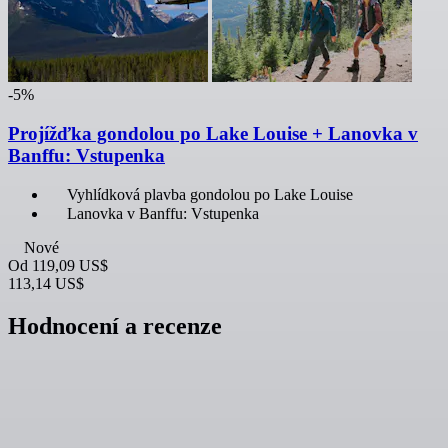
-5%
Projížďka gondolou po Lake Louise + Lanovka v
Banffu: Vstupenka
Vyhlídková plavba gondolou po Lake Louise
Lanovka v Banffu: Vstupenka
Nové
Od
119,09 US$
113,14 US$
Hodnocení a recenze