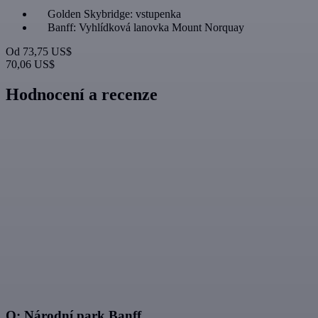
Golden Skybridge: vstupenka
Banff: Vyhlídková lanovka Mount Norquay
Od
73,75 US$
70,06 US$
Hodnocení a recenze
O: Národní park Banff