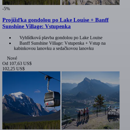
-5%
Projížďka gondolou po Lake Louise + Banff
Sunshine Village: Vstupenka
Vyhlídková plavba gondolou po Lake Louise
Banff Sunshine Village: Vstupenka + Vstup na
kabinkovou lanovku a sedačkovou lanovku
Nové
Od
107,63 US$
102,25 US$