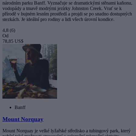
národním parku Banff. Vyznačuje se dramatickými stěnami kaňonu,
vodopády a tmavě modrými jezírky Johnston Creek. Vrať se k
přírodě v bujném lesním prostředí a projdi se po snadno dostupných
stezkách. Je ideální pro rodiny a lidi všech úrovní kondice.
4,8
(6)
Od
78,85 US$
Banff
Mount Norquay
Mount Norquay je velké lyžařské středisko a tubingový park, který