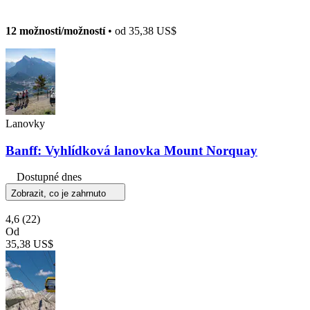
12 možnosti/možností
• od
35,38 US$
Lanovky
Banff: Vyhlídková lanovka Mount Norquay
Dostupné dnes
Zobrazit, co je zahrnuto
4,6
(22)
Od
35,38 US$