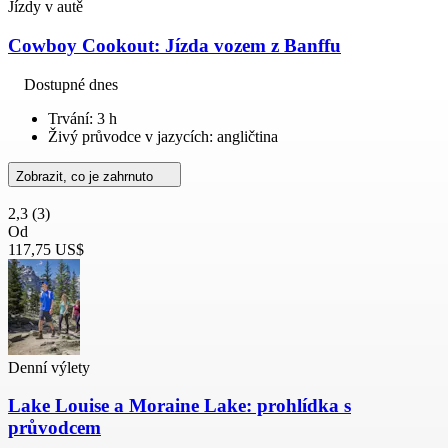
Jízdy v autě
Cowboy Cookout: Jízda vozem z Banffu
Dostupné dnes
Trvání: 3 h
Živý průvodce v jazycích: angličtina
Zobrazit, co je zahrnuto
2,3
(3)
Od
117,75 US$
Denní výlety
Lake Louise a Moraine Lake: prohlídka s
průvodcem