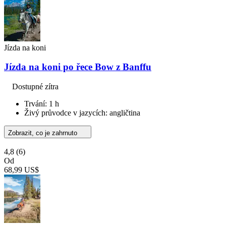
Jízda na koni
Jízda na koni po řece Bow z Banffu
Dostupné zítra
Trvání: 1 h
Živý průvodce v jazycích: angličtina
Zobrazit, co je zahrnuto
4,8
(6)
Od
68,99 US$