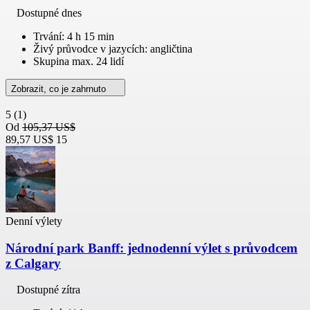
Dostupné dnes
Trvání: 4 h 15 min
Živý průvodce v jazycích: angličtina
Skupina max. 24 lidí
Zobrazit, co je zahrnuto
5
(1)
Od
105,37 US$
89,57 US$
15
Denní výlety
Národní park Banff: jednodenní výlet s průvodcem
z Calgary
Dostupné zítra