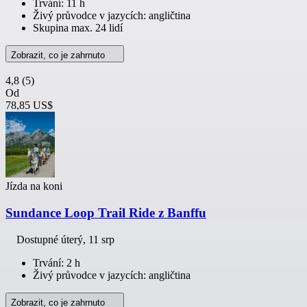
Trvání: 11 h
Živý průvodce v jazycích: angličtina
Skupina max. 24 lidí
Zobrazit, co je zahrnuto
4,8
(5)
Od
78,85 US$
Jízda na koni
Sundance Loop Trail Ride z Banffu
Dostupné
úterý, 11 srp
Trvání: 2 h
Živý průvodce v jazycích: angličtina
Zobrazit, co je zahrnuto