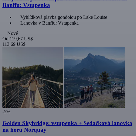
Banffu: Vstupenka
Vyhlídková plavba gondolou po Lake Louise
Lanovka v Banffu: Vstupenka
Nové
Od
119,67 US$
113,69 US$
-5%
Golden Skybridge: vstupenka + Sedačková lanovka
na horu Norquay