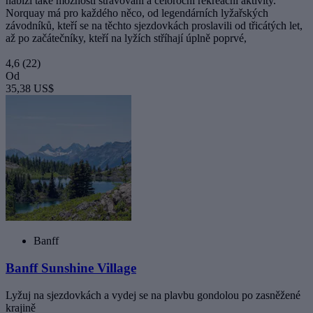
nabízí také možnosti stravování a celoroční rekreační aktivity.
Norquay má pro každého něco, od legendárních lyžařských
závodníků, kteří se na těchto sjezdovkách proslavili od třicátých let,
až po začátečníky, kteří na lyžích stříhají úplně poprvé,
4,6
(22)
Od
35,38 US$
Banff
Banff Sunshine Village
Lyžuj na sjezdovkách a vydej se na plavbu gondolou po zasněžené
krajině