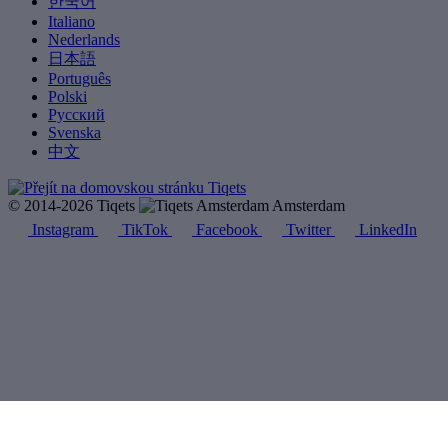
한국어
Italiano
Nederlands
日本語
Português
Polski
Русский
Svenska
中文
© 2014-2026 Tiqets
Amsterdam
Instagram
TikTok
Facebook
Twitter
LinkedIn