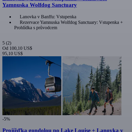
Yamnuska Wolfdog Sanctuary
Lanovka v Banffu: Vstupenka
Rezervace Yamnuska Wolfdog Sanctuary: Vstupenka +
Prohlídka s průvodcem
5
(2)
Od
100,10 US$
95,10 US$
-5%
Projížďka gondolou po Lake Louise + Lanovka v