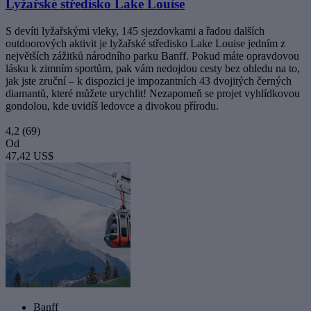
Lyžařské středisko Lake Louise
S devíti lyžařskými vleky, 145 sjezdovkami a řadou dalších
outdoorových aktivit je lyžařské středisko Lake Louise jedním z
největších zážitků národního parku Banff. Pokud máte opravdovou
lásku k zimním sportům, pak vám nedojdou cesty bez ohledu na to,
jak jste zruční – k dispozici je impozantních 43 dvojitých černých
diamantů, které můžete urychlit! Nezapomeň se projet vyhlídkovou
gondolou, kde uvidíš ledovce a divokou přírodu.
4,2
(69)
Od
47,42 US$
Banff