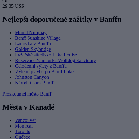
Od
29,35 US$
Nejlepší doporučené zážitky v Banffu
Mount Norquay
Banff Sunshine Village
Lanovka v Banffu
Golden Skybridge
Lyžařské středisko Lake Louise
Rezervace Yamnuska Wolfdog Sanctuary
Celodenní výlety z Banffu
Výletní plavba po Banff Lake
Johnston Canyon
Národní park Banff
Prozkoumej město Banff
Města v Kanadě
Vancouver
Montreal
Toronto
Québec