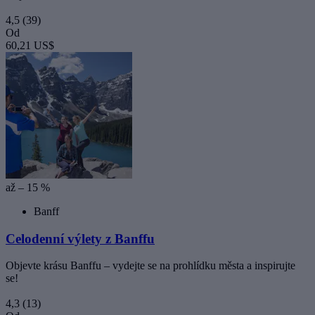
4,5
(39)
Od
60,21 US$
až – 15 %
Banff
Celodenní výlety z Banffu
Objevte krásu Banffu – vydejte se na prohlídku města a inspirujte
se!
4,3
(13)