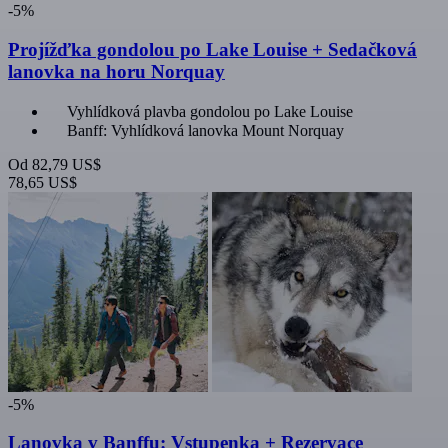
-5%
Projížďka gondolou po Lake Louise + Sedačková
lanovka na horu Norquay
Vyhlídková plavba gondolou po Lake Louise
Banff: Vyhlídková lanovka Mount Norquay
Od
82,79 US$
78,65 US$
-5%
Lanovka v Banffu: Vstupenka + Rezervace