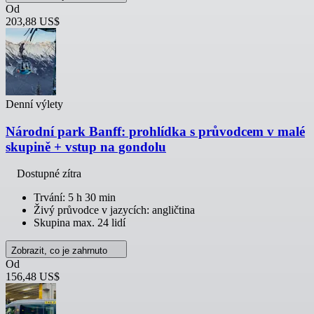
Od
203,88 US$
Denní výlety
Národní park Banff: prohlídka s průvodcem v malé
skupině + vstup na gondolu
Dostupné zítra
Trvání: 5 h 30 min
Živý průvodce v jazycích: angličtina
Skupina max. 24 lidí
Zobrazit, co je zahrnuto
Od
156,48 US$