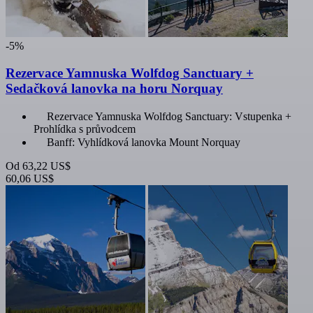
-5%
Rezervace Yamnuska Wolfdog Sanctuary +
Sedačková lanovka na horu Norquay
Rezervace Yamnuska Wolfdog Sanctuary: Vstupenka +
Prohlídka s průvodcem
Banff: Vyhlídková lanovka Mount Norquay
Od
63,22 US$
60,06 US$