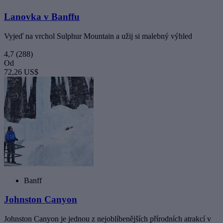
Lanovka v Banffu
Vyjeď na vrchol Sulphur Mountain a užij si malebný výhled
4,7
(288)
Od
72,26 US$
Banff
Johnston Canyon
Johnston Canyon je jednou z nejoblíbenějších přírodních atrakcí v