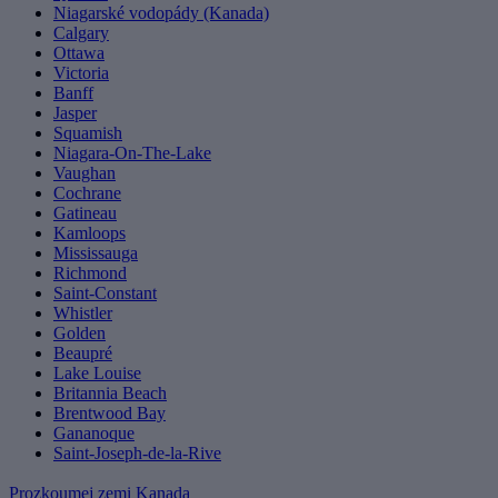
Niagarské vodopády (Kanada)
Calgary
Ottawa
Victoria
Banff
Jasper
Squamish
Niagara-On-The-Lake
Vaughan
Cochrane
Gatineau
Kamloops
Mississauga
Richmond
Saint-Constant
Whistler
Golden
Beaupré
Lake Louise
Britannia Beach
Brentwood Bay
Gananoque
Saint-Joseph-de-la-Rive
Prozkoumej zemi Kanada