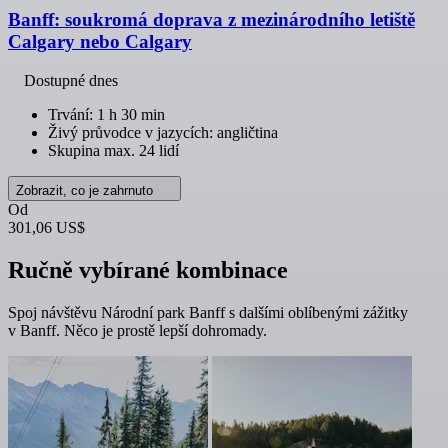
Banff: soukromá doprava z mezinárodního letiště
Calgary nebo Calgary
Dostupné dnes
Trvání: 1 h 30 min
Živý průvodce v jazycích: angličtina
Skupina max. 24 lidí
Zobrazit, co je zahrnuto
Od
301,06 US$
Ručně vybírané kombinace
Spoj návštěvu Národní park Banff s dalšími oblíbenými zážitky
v Banff. Něco je prostě lepší dohromady.