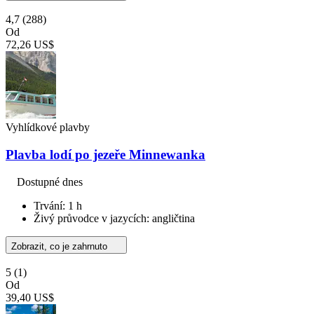
4,7
(288)
Od
72,26 US$
Vyhlídkové plavby
Plavba lodí po jezeře Minnewanka
Dostupné dnes
Trvání: 1 h
Živý průvodce v jazycích: angličtina
Zobrazit, co je zahrnuto
5
(1)
Od
39,40 US$