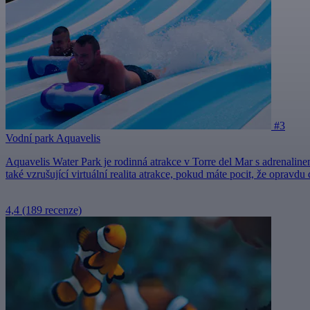
#3
Vodní park Aquavelis
Aquavelis Water Park je rodinná atrakce v Torre del Mar s adrenalin
také vzrušující virtuální realita atrakce, pokud máte pocit, že opravdu
4,4
(189 recenze)