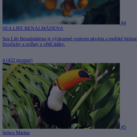
#4
SEA LIFE BENALMÁDENA
Sea Life Benalmádena je výzkumné centrum akvária a mořské biologi
živočichy a zvířaty z větší dálky.
4
(432 recenze)
#5
Selwo Marina