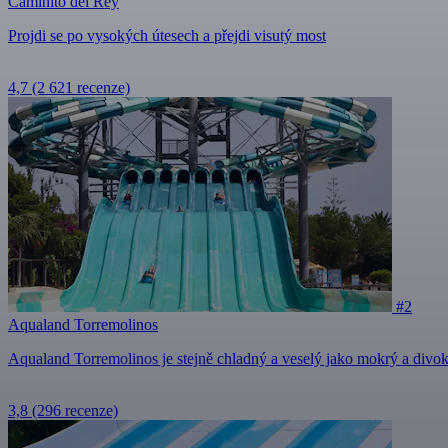
Caminito del Rey
Projdi se po vysokých útesech a přejdi visutý most
4,7
(2 621 recenze)
#2
Aqualand Torremolinos
Aqualand Torremolinos je stejně chladný a veselý jako mokrý a divoký
3,8
(296 recenze)