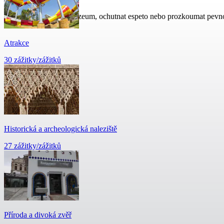
Navštívit Picassovo muzeum, ochutnat espeto nebo prozkoumat pevn
Atrakce
30 zážitky/zážitků
Historická a archeologická naleziště
27 zážitky/zážitků
Příroda a divoká zvěř