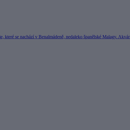
e, které se nachází v Benalmádeně, nedaleko španělské Malagy. Akvár