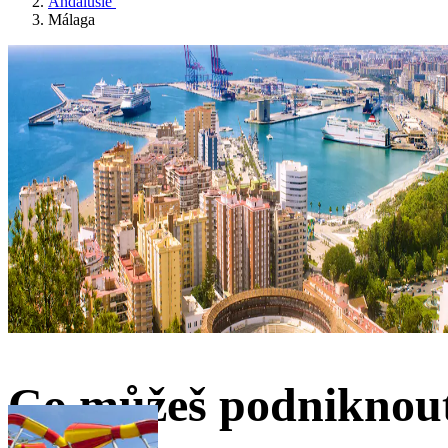
Andalusie
Málaga
Co můžeš podniknout