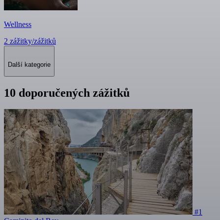
Wellness
2 zážitky/zážitků
Další kategorie
10 doporučených zážitků
#1