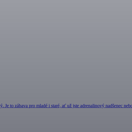
. Je to zábava pro mladé i staré, ať už jste adrenalinový nadšenec ne