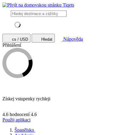
Nápověda
cs / USD
Hledat
Přihlášení
Získej vstupenky rychleji
4.6 hodnocení
4.6
Použij aplikaci
Španělsko