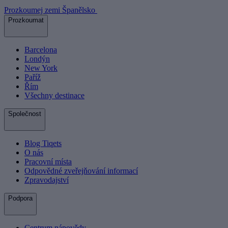
Prozkoumej zemi Španělsko
Prozkoumat
Barcelona
Londýn
New York
Paříž
Řím
Všechny destinace
Společnost
Blog Tiqets
O nás
Pracovní místa
Odpovědné zveřejňování informací
Zpravodajství
Podpora
Centrum nápovědy