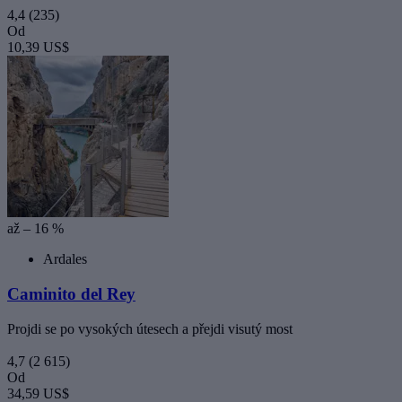
4,4
(235)
Od
10,39 US$
až – 16 %
Ardales
Caminito del Rey
Projdi se po vysokých útesech a přejdi visutý most
4,7
(2 615)
Od
34,59 US$