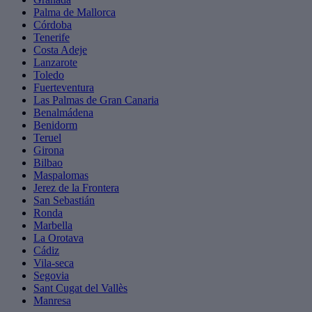
Palma de Mallorca
Córdoba
Tenerife
Costa Adeje
Lanzarote
Toledo
Fuerteventura
Las Palmas de Gran Canaria
Benalmádena
Benidorm
Teruel
Girona
Bilbao
Maspalomas
Jerez de la Frontera
San Sebastián
Ronda
Marbella
La Orotava
Cádiz
Vila-seca
Segovia
Sant Cugat del Vallès
Manresa