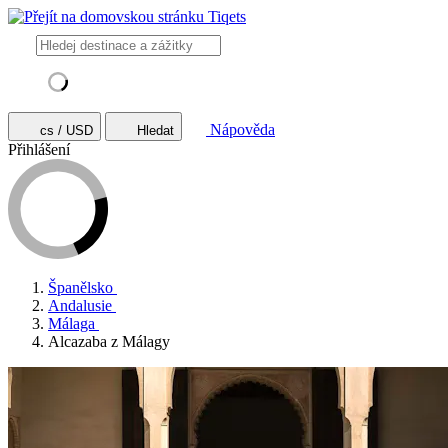
Nápověda
cs / USD
Hledat
Přihlášení
Španělsko
Andalusie
Málaga
Alcazaba z Málagy