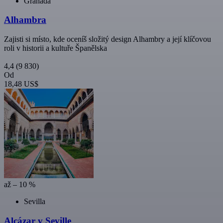
Granada
Alhambra
Zajisti si místo, kde oceníš složitý design Alhambry a její klíčovou
roli v historii a kultuře Španělska
4,4
(9 830)
Od
18,48 US$
až – 10 %
Sevilla
Alcázar v Seville