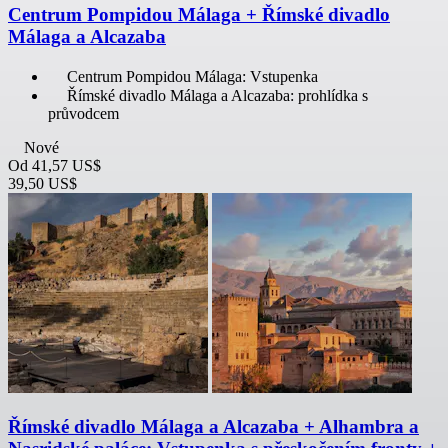
Centrum Pompidou Málaga + Římské divadlo
Málaga a Alcazaba
Centrum Pompidou Málaga: Vstupenka
Římské divadlo Málaga a Alcazaba: prohlídka s
průvodcem
Nové
Od
41,57 US$
39,50 US$
Římské divadlo Málaga a Alcazaba + Alhambra a