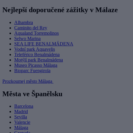
Nejlepší doporučené zážitky v Málaze
Alhambra
Caminito del Rey
Aqualand Torremolinos
Selwo Marina
SEA LIFE BENALMÁDENA
Vodní park Aquavelis
Teleférico Benalmádena
Motýlí park Benalmádena
Museo Picasso Málaga
Bioparc Fuengirola
Prozkoumej město Málaga
Města ve Španělsku
Barcelona
Madrid
Sevilla
Valencie
Málaga
Granada