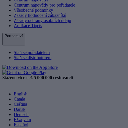
Centrum nápovědy pro pořadatele
Všeobecné podmínky
Zásady hodnocení zákazníků
Zásady ochrany osobních údajů
Aplikace Tiqets
Partnerství
Staň se pořadatelem
Staň se distributorem
Staženo více než
5 000 000 cestovateli
English
Català
Čeština
Dansk
Deutsch
Ελληνικά
Español