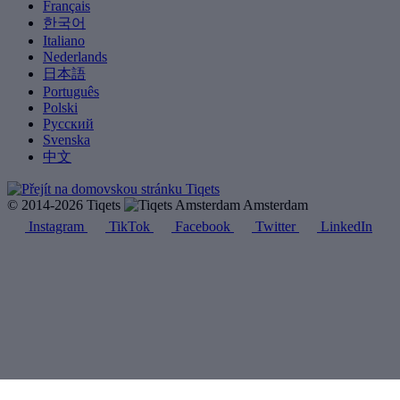
Français
한국어
Italiano
Nederlands
日本語
Português
Polski
Русский
Svenska
中文
© 2014-2026 Tiqets
Amsterdam
Instagram
TikTok
Facebook
Twitter
LinkedIn