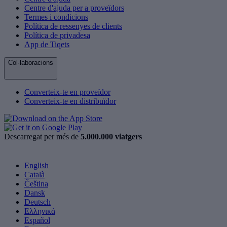
Centre d'ajuda per a proveïdors
Termes i condicions
Política de ressenyes de clients
Política de privadesa
App de Tiqets
Col·laboracions
Converteix-te en proveïdor
Converteix-te en distribuïdor
Descarregat per més de
5.000.000 viatgers
English
Català
Čeština
Dansk
Deutsch
Ελληνικά
Español