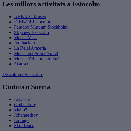
Les millors activitats a Estocolm
ABBA El Museu
ICEBAR Estocolm
Paradox Museum Stockholm
Skyview Estocolm
Museu Vasa
Junibacken
La Reial Armeria
Museu del Premi Nobel
Museu d'Història de Suècia
Skansen
Descobreix Estocolm
Ciutats a Suècia
Estocolm
Gothenburg
Malmö
Johanneshov
Lidingö
Skokloster