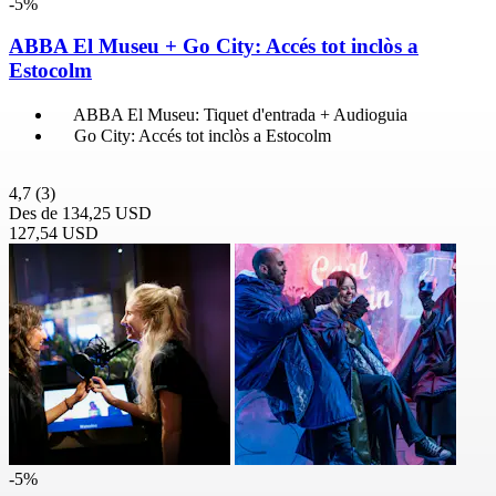
-5%
ABBA El Museu + Go City: Accés tot inclòs a
Estocolm
ABBA El Museu: Tiquet d'entrada + Audioguia
Go City: Accés tot inclòs a Estocolm
4,7
(3)
Des de
134,25 USD
127,54 USD
-5%