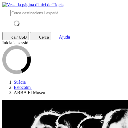
Ajuda
ca / USD
Cerca
Inicia la sessió
Suècia
Estocolm
ABBA El Museu