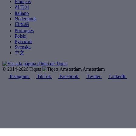
Français
한국어
Italiano
Nederlands
日本語
Português
Polski
Русский
Svenska
中文
© 2014-2026 Tiqets
Amsterdam
Instagram
TikTok
Facebook
Twitter
LinkedIn