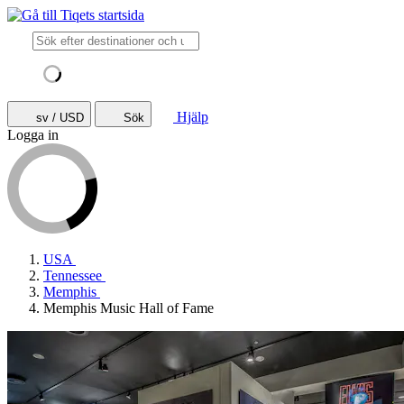
Hjälp
sv / USD
Sök
Logga in
USA
Tennessee
Memphis
Memphis Music Hall of Fame