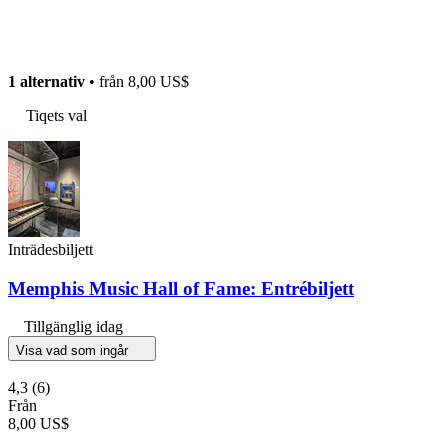
1 alternativ
• från
8,00 US$
Tiqets val
Inträdesbiljett
Memphis Music Hall of Fame: Entrébiljett
Tillgänglig idag
Visa vad som ingår
4,3
(6)
Från
8,00 US$