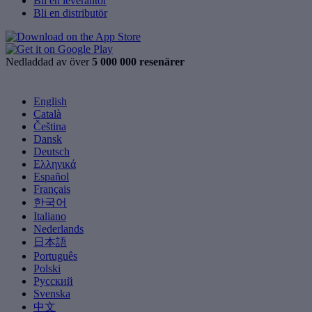
Bli en leverantör
Bli en distributör
Nedladdad av över
5 000 000 resenärer
English
Català
Čeština
Dansk
Deutsch
Ελληνικά
Español
Français
한국어
Italiano
Nederlands
日本語
Português
Polski
Русский
Svenska
中文