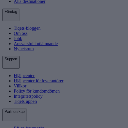
Alla destinationer
Företag
Tiqets-bloggen
Om oss
Jobb
Ansvarsfullt utlämnande
Nyhetsrum
Support
Hjälpcenter
Hjälpcenter för leverantörer
Villkor
Policy för kundomdömen
Integritetspolicy
Tiqets-appen
Partnerskap