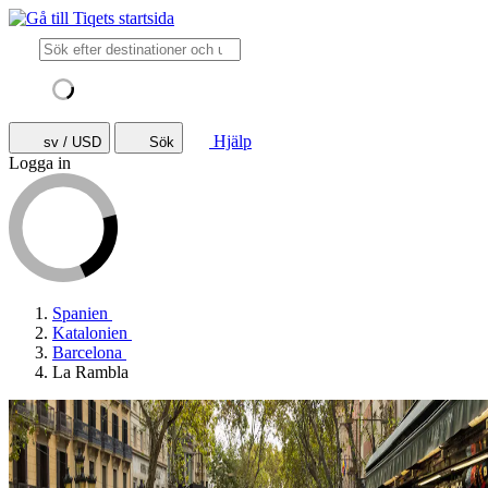
Hjälp
sv / USD
Sök
Logga in
Spanien
Katalonien
Barcelona
La Rambla