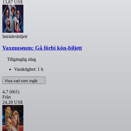
13,87 US$
Inträdesbiljett
Vaxmuseum: Gå förbi kön-biljett
Tillgänglig idag
Varaktighet: 1 h
Visa vad som ingår
4,7
(661)
Från
24,28 US$