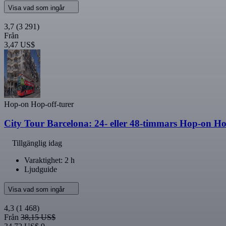
Visa vad som ingår
3,7
(3 291)
Från
3,47 US$
Hop-on Hop-off-turer
City Tour Barcelona: 24- eller 48-timmars Hop-on Ho
Tillgänglig idag
Varaktighet: 2 h
Ljudguide
Visa vad som ingår
4,3
(1 468)
Från
38,15 US$