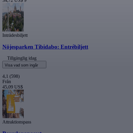
34,72 US$
9
Inträdesbiljett
Nöjesparken Tibidabo: Entrébiljett
Tillgänglig idag
Visa vad som ingår
4,1
(598)
Från
45,09 US$
Attraktionspass