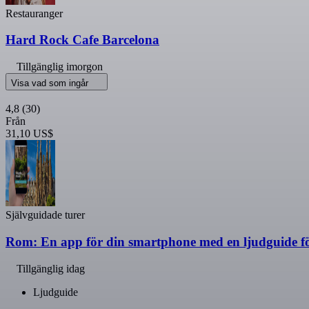
Restauranger
Hard Rock Cafe Barcelona
Tillgänglig imorgon
Visa vad som ingår
4,8
(30)
Från
31,10 US$
Självguidade turer
Rom: En app för din smartphone med en ljudguide fö
Tillgänglig idag
Ljudguide