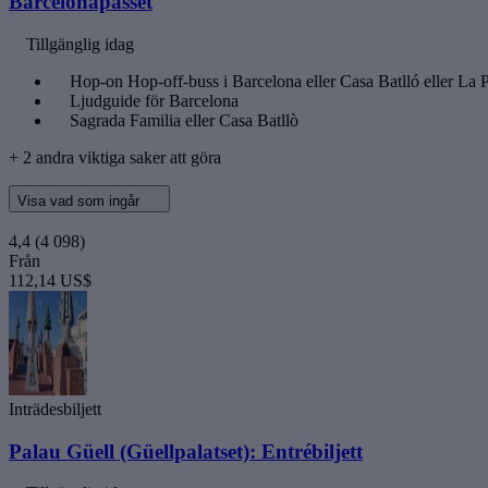
Barcelonapasset
Tillgänglig idag
Hop-on Hop-off-buss i Barcelona eller Casa Batlló eller La 
Ljudguide för Barcelona
Sagrada Familia eller Casa Batllò
+ 2 andra viktiga saker att göra
Visa vad som ingår
4,4
(4 098)
Från
112,14 US$
Inträdesbiljett
Palau Güell (Güellpalatset): Entrébiljett