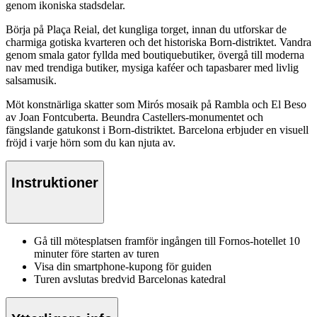
genom ikoniska stadsdelar.
Börja på Plaça Reial, det kungliga torget, innan du utforskar de
charmiga gotiska kvarteren och det historiska Born-distriktet. Vandra
genom smala gator fyllda med boutiquebutiker, övergå till moderna
nav med trendiga butiker, mysiga kaféer och tapasbarer med livlig
salsamusik.
Möt konstnärliga skatter som Mirós mosaik på Rambla och El Beso
av Joan Fontcuberta. Beundra Castellers-monumentet och
fängslande gatukonst i Born-distriktet. Barcelona erbjuder en visuell
fröjd i varje hörn som du kan njuta av.
Instruktioner
Gå till mötesplatsen framför ingången till Fornos-hotellet 10
minuter före starten av turen
Visa din smartphone-kupong för guiden
Turen avslutas bredvid Barcelonas katedral