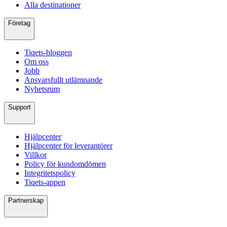
Alla destinationer
Företag
Tiqets-bloggen
Om oss
Jobb
Ansvarsfullt utlämnande
Nyhetsrum
Support
Hjälpcenter
Hjälpcenter för leverantörer
Villkor
Policy för kundomdömen
Integritetspolicy
Tiqets-appen
Partnerskap