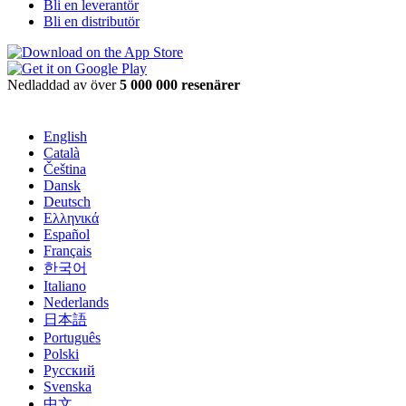
Bli en leverantör
Bli en distributör
Nedladdad av över
5 000 000 resenärer
English
Català
Čeština
Dansk
Deutsch
Ελληνικά
Español
Français
한국어
Italiano
Nederlands
日本語
Português
Polski
Русский
Svenska
中文