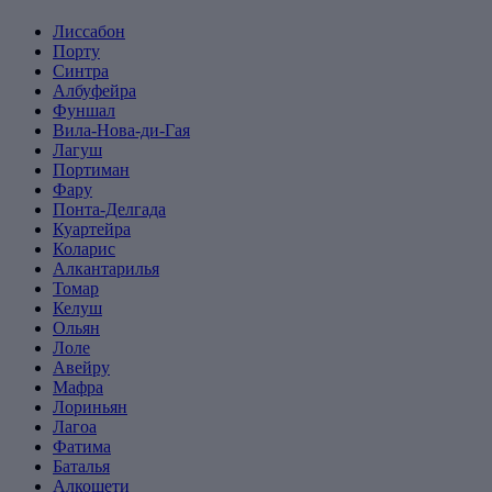
Лиссабон
Порту
Синтра
Албуфейра
Фуншал
Вила-Нова-ди-Гая
Лагуш
Портиман
Фару
Понта-Делгада
Куартейра
Коларис
Алкантарилья
Томар
Келуш
Ольян
Лоле
Авейру
Мафра
Лориньян
Лагоа
Фатима
Баталья
Алкошети