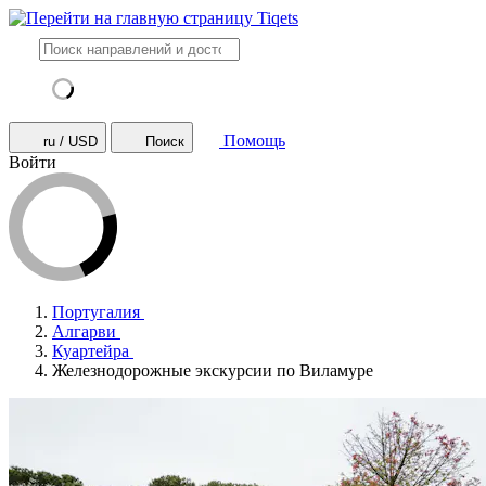
Помощь
ru / USD
Поиск
Войти
Португалия
Алгарви
Куартейра
Железнодорожные экскурсии по Виламуре