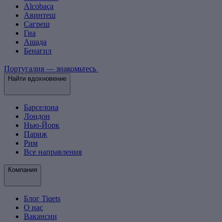
Alcobaça
Авинтеш
Сагреш
Гиа
Ашада
Бенагил
Португалия — знакомьтесь
Найти вдохновение
Барселона
Лондон
Нью-Йорк
Париж
Рим
Все направления
Компания
Блог Tiqets
О нас
Вакансии