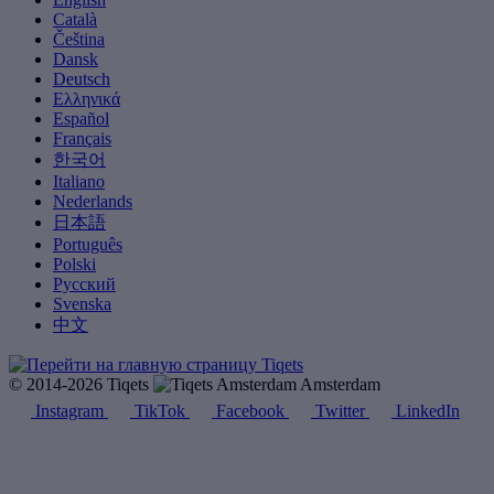
Català
Čeština
Dansk
Deutsch
Ελληνικά
Español
Français
한국어
Italiano
Nederlands
日本語
Português
Polski
Русский
Svenska
中文
© 2014-2026 Tiqets
Amsterdam
Instagram
TikTok
Facebook
Twitter
LinkedIn