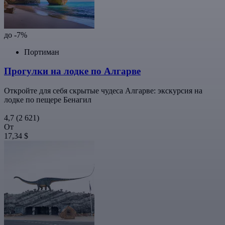
до -7%
Портиман
Прогулки на лодке по Алгарве
Откройте для себя скрытые чудеса Алгарве: экскурсия на
лодке по пещере Бенагил
4,7
(2 621)
От
17,34 $