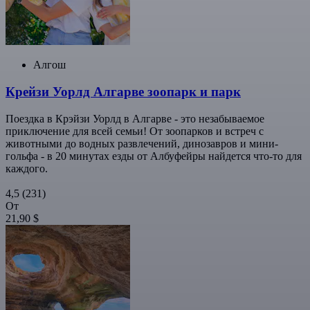
Алгош
Крейзи Уорлд Алгарве зоопарк и парк
Поездка в Крэйзи Уорлд в Алгарве - это незабываемое
приключение для всей семьи! От зоопарков и встреч с
животными до водных развлечений, динозавров и мини-
гольфа - в 20 минутах езды от Албуфейры найдется что-то для
каждого.
4,5
(231)
От
21,90 $