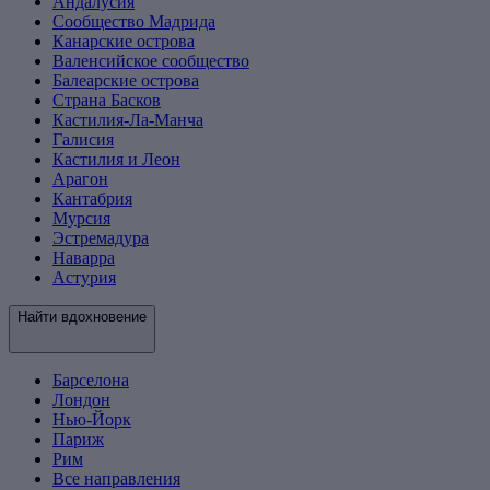
Андалусия
Сообщество Мадрида
Канарские острова
Валенсийское сообщество
Балеарские острова
Страна Басков
Кастилия-Ла-Манча
Галисия
Кастилия и Леон
Арагон
Кантабрия
Мурсия
Эстремадура
Наварра
Астурия
Найти вдохновение
Барселона
Лондон
Нью-Йорк
Париж
Рим
Все направления