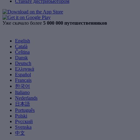
Станьте дистрибьютором
Уже скачало более
5 000 000 путешественников
English
Català
Čeština
Dansk
Deutsch
Ελληνικά
Español
Français
한국어
Italiano
Nederlands
日本語
Português
Polski
Русский
Svenska
中文