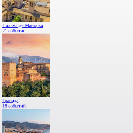
Пальма-де-Майорка
21 событие
Гранада
18 событий