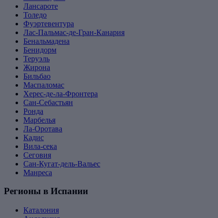
Лансароте
Толедо
Фуэртевентура
Лас-Пальмас-де-Гран-Канария
Бенальмадена
Бенидорм
Теруэль
Жирона
Бильбао
Маспаломас
Херес-де-ла-Фронтера
Сан-Себастьян
Ронда
Марбелья
Ла-Оротава
Кадис
Вила-сека
Сеговия
Сан-Кугат-дель-Вальес
Манреса
Регионы в Испании
Каталония