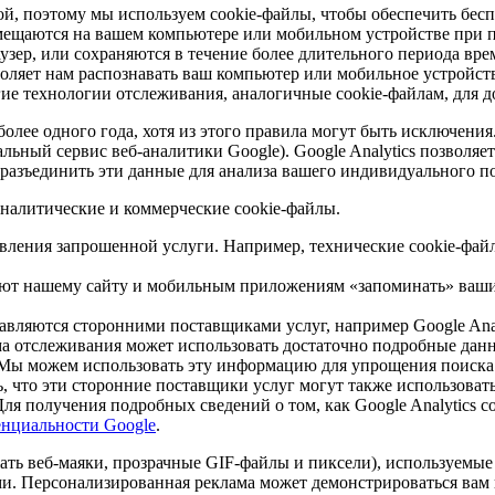
й, поэтому мы используем cookie-файлы, чтобы обеспечить бесп
мещаются на вашем компьютере или мобильном устройстве при 
аузер, или сохраняются в течение более длительного периода вр
ляет нам распознавать ваш компьютер или мобильное устройств
угие технологии отслеживания, аналогичные cookie-файлам, для
более одного года, хотя из этого правила могут быть исключени
альный сервис веб-аналитики Google). Google Analytics позволя
разъединить эти данные для анализа вашего индивидуального по
налитические и коммерческие cookie-файлы.
вления запрошенной услуги. Например, технические cookie-фай
ают нашему сайту и мобильным приложениям «запоминать» ваши 
авляются сторонними поставщиками услуг, например Google Anal
ма отслеживания может использовать достаточно подробные дан
. Мы можем использовать эту информацию для упрощения поиска
, что эти сторонние поставщики услуг могут также использоват
 получения подробных сведений о том, как Google Analytics со
денциальности Google
.
жать веб-маяки, прозрачные GIF-файлы и пиксели), используем
. Персонализированная реклама может демонстрироваться вам и 