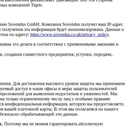
ных компанией Tiqets.
анию Sovendus GmbH. Компания Sovendus получит ваш IP-адрес
ле получения эта информация будет анонимизирована. Данные о
упна по адресу:
https://www.sovendus.co.uk/privacy_policy
.
бязаны это делать в соответствии с применимыми законами и
, создания совместного предприятия, уступки, передачи,
ления. Для достижения высокого уровня защиты мы принимаем
руемый доступ в наши офисы и меры защиты пользователей
 приложений для выявления недостатков и уязвимостей. Мы
пны только ограниченному числу лиц с особыми правами
Вся конфиденциальная информация, которую вы предоставляете,
ым вашей платежной карты. В этом мы полагаемся на нашего
 безопасно обрабатывающей эти данные.
ок. Поэтому мы не можем гарантировать абсолютную