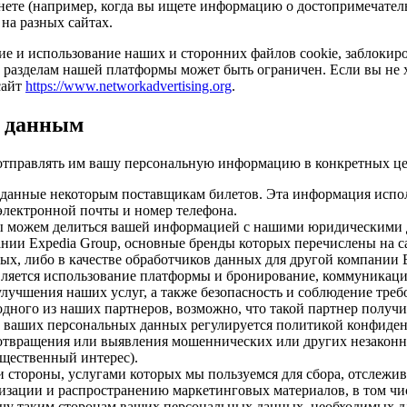
нете (например, когда вы ищете информацию о достопримечатель
на разных сайтах.
е и использование наших и сторонних файлов cookie, заблокирова
 и разделам нашей платформы может быть ограничен. Если вы не
сайт
https://www.networkadvertising.org
.
м данным
отправлять им вашу персональную информацию в конкретных це
данные некоторым поставщикам билетов. Эта информация испол
электронной почты и номер телефона.
 можем делиться вашей информацией с нашими юридическими д
нии Expedia Group, основные бренды которых перечислены на са
ых, либо в качестве обработчиков данных для другой компании 
яется использование платформы и бронирование, коммуникации 
улучшения наших услуг, а также безопасность и соблюдение треб
одного из наших партнеров, возможно, что такой партнер получ
ие ваших персональных данных регулируется политикой конфиде
твращения или выявления мошеннических или других незаконны
щественный интерес).
и стороны, услугами которых мы пользуемся для сбора, отслежи
изации и распространению маркетинговых материалов, в том чи
дачу таким сторонам ваших персональных данных, необходимых 