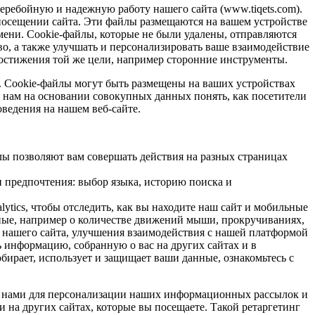
еребойную и надежную работу нашего сайта (www.tiqets.com).
посещении сайта. Эти файлы размещаются на вашем устройстве
емени. Сookie-файлы, которые не были удалены, отправляются
о, а также улучшать и персонализировать ваше взаимодействие
 достижения той же цели, например сторонние инструменты.
я. Сookie-файлы могут быть размещены на ваших устройствах
ет нам на основании совокупных данных понять, как посетители
ведения на нашем веб-сайте.
лы позволяют вам совершать действия на разных страницах
предпочтения: выбор языка, историю поиска и
ytics, чтобы отследить, как вы находите наш сайт и мобильные
ные, например о количестве движений мыши, прокручиваниях,
 нашего сайта, улучшения взаимодействия с нашей платформой
ь информацию, собранную о вас на других сайтах и в
бирает, использует и защищает ваши данные, ознакомьтесь с
ые нами для персонализации наших информационных рассылок и
на других сайтах, которые вы посещаете. Такой ретаргетинг