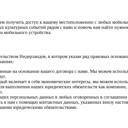
жем получить доступ к вашему местоположению с любых мобильн
 культурных событий рядом с вами и помочь вам найти нужное з
и мобильного устройства.
ательством Нидерландов, в котором указан ряд правовых основ
ваниях:
нные на основании вашего договора с нами. Мы можем использо
уг.
орый включает в себя экономические интересы, мы можем испол
для выполнения наших юридических обязательств как компании, 
и.
ваших персональных данных в любых оговоренных в соглашении ц
шись к нам с помощью контактных данных, указанных внизу наст
нашими юридическими обязательствами.