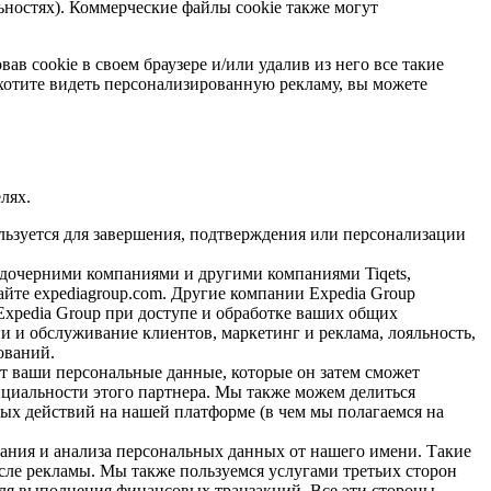
ностях). Коммерческие файлы cookie также могут
в cookie в своем браузере и/или удалив из него все такие
 хотите видеть персонализированную рекламу, вы можете
лях.
ьзуется для завершения, подтверждения или персонализации
очерними компаниями и другими компаниями Tiqets,
йте expediagroup.com. Другие компании Expedia Group
Expedia Group при доступе и обработке ваших общих
и обслуживание клиентов, маркетинг и реклама, лояльность,
ований.
ит ваши персональные данные, которые он затем сможет
нциальности этого партнера. Мы также можем делиться
х действий на нашей платформе (в чем мы полагаемся на
вания и анализа персональных данных от нашего имени. Такие
сле рекламы. Мы также пользуемся услугами третьих сторон
для выполнения финансовых транзакций. Все эти стороны