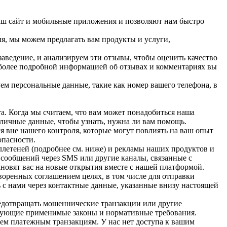
ш сайт и мобильные приложения и позволяют нам быстро
я, мы можем предлагать вам продукты и услуги,
аведение, и анализируем эти отзывы, чтобы оценить качество
С более подробной информацией об отзывах и комментариях вы
м персональные данные, такие как номер вашего телефона, в
а. Когда мы считаем, что вам может понадобиться наша
личные данные, чтобы узнать, нужна ли вам помощь.
я вне нашего контроля, которые могут повлиять на ваш опыт
опасности.
летеней (подробнее см. ниже) и рекламы наших продуктов и
х сообщений через SMS или другие каналы, связанные с
хновят вас на новые открытия вместе с нашей платформой.
оренных соглашением целях, в том числе для отправки
 с нами через контактные данные, указанные внизу настоящей
едотвращать мошеннические транзакции или другие
твующие применимые законы и нормативные требования.
сем платежным транзакциям. У нас нет доступа к вашим