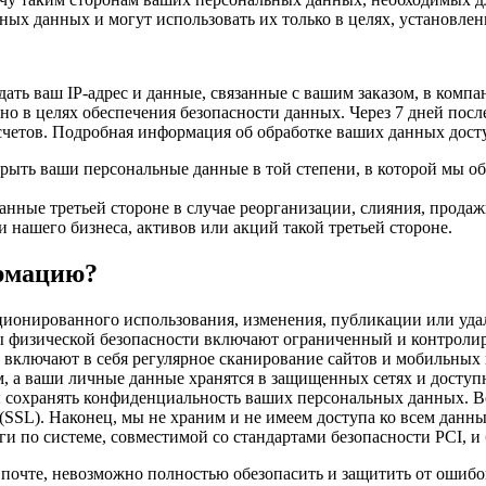
ых данных и могут использовать их только в целях, установлен
ать ваш IP-адрес и данные, связанные с вашим заказом, в комп
но в целях обеспечения безопасности данных. Через 7 дней пос
 счетов. Подробная информация об обработке ваших данных дост
крыть ваши персональные данные в той степени, в которой мы о
нные третьей стороне в случае реорганизации, слияния, продажи
 нашего бизнеса, активов или акций такой третьей стороне.
рмацию?
ционированного использования, изменения, публикации или уда
ы физической безопасности включают ограниченный и контроли
 включают в себя регулярное сканирование сайтов и мобильных
м, а ваши личные данные хранятся в защищенных сетях и досту
ны сохранять конфиденциальность ваших персональных данных. 
(SSL). Наконец, мы не храним и не имеем доступа ко всем данн
 по системе, совместимой со стандартами безопасности PCI, и
 почте, невозможно полностью обезопасить и защитить от ошиб