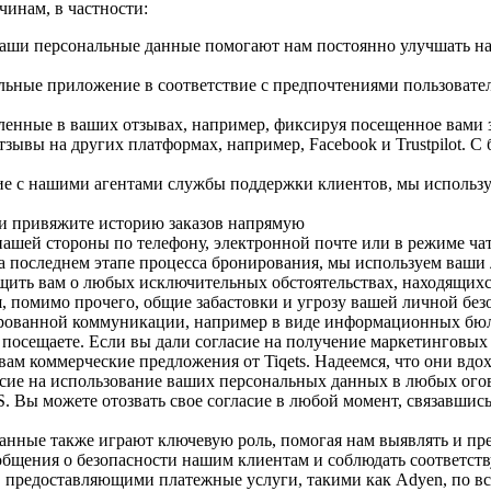
инам, в частности:
аши персональные данные помогают нам постоянно улучшать на
льные приложение в соответствие с предпочтениями пользовател
енные в ваших отзывах, например, фиксируя посещенное вами з
тзывы на других платформах, например, Facebook и Trustpilot. 
ие с нашими агентами службы поддержки клиентов, мы используе
 и привяжите историю заказов напрямую
шей стороны по телефону, электронной почте или в режиме чат
а последнем этапе процесса бронирования, мы используем ваши 
бщить вам о любых исключительных обстоятельствах, находящихс
, помимо прочего, общие забастовки и угрозу вашей личной без
ированной коммуникации, например в виде информационных бюл
ы посещаете. Если вы дали согласие на получение маркетинговы
ам коммерческие предложения от Tiqets. Надеемся, что они вдо
асие на использование ваших персональных данных в любых огов
Вы можете отозвать свое согласие в любой момент, связавшись
анные также играют ключевую роль, помогая нам выявлять и пр
ообщения о безопасности нашим клиентам и соблюдать соответс
, предоставляющими платежные услуги, такими как Adyen, по в