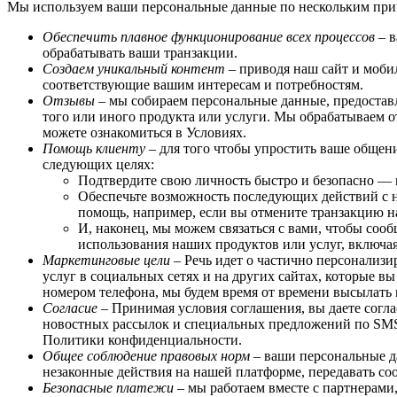
Мы используем ваши персональные данные по нескольким прич
Обеспечить плавное функционирование всех процессов
– в
обрабатывать ваши транзакции.
Создаем уникальный контент
– приводя наш сайт и моби
соответствующие вашим интересам и потребностям.
Отзывы
– мы собираем персональные данные, предоставл
того или иного продукта или услуги. Мы обрабатываем о
можете ознакомиться в Условиях.
Помощь клиенту
– для того чтобы упростить ваше общен
следующих целях:
Подтвердите свою личность быстро и безопасно —
Обеспечьте возможность последующих действий с на
помощь, например, если вы отмените транзакцию н
И, наконец, мы можем связаться с вами, чтобы соо
использования наших продуктов или услуг, включая
Маркетинговые цели
– Речь идет о частично персонализ
услуг в социальных сетях и на других сайтах, которые в
номером телефона, мы будем время от времени высылать в
Согласие
– Принимая условия соглашения, вы даете согл
новостных рассылок и специальных предложений по SMS. 
Политики конфиденциальности.
Общее соблюдение правовых норм
– ваши персональные д
незаконные действия на нашей платформе, передавать с
Безопасные платежи
– мы работаем вместе с партнерами