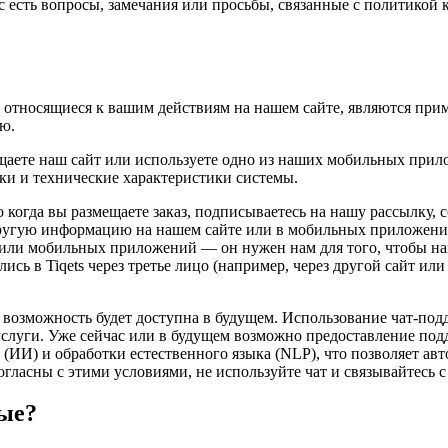
с есть вопросы, замечания или просьбы, связанные с политикой 
, относящиеся к вашим действиям на нашем сайте, являются при
ю.
щаете наш сайт или используете одно из наших мобильных прил
и и технические характеристики системы.
огда вы размещаете заказ, подписываетесь на нашу рассылку, с
другую информацию на нашем сайте или в мобильных приложения
или мобильных приложений — он нужен нам для того, чтобы най
ись в Tiqets через третье лицо (например, через другой сайт и
 возможность будет доступна в будущем. Использование чат-под
 услуги. Уже сейчас или в будущем возможно предоставление п
ИИ) и обработки естественного языка (NLP), что позволяет авт
гласны с этими условиями, не используйте чат и связывайтесь с
ые?