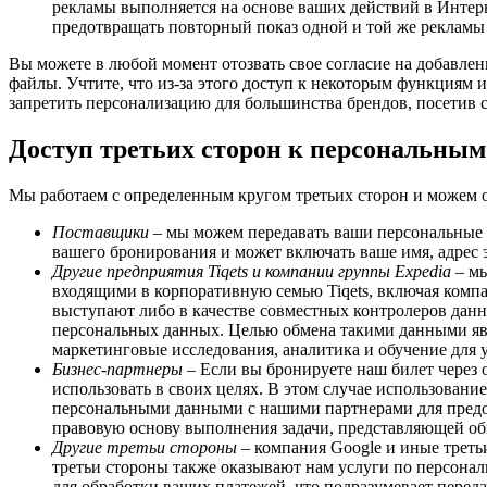
рекламы выполняется на основе ваших действий в Интер
предотвращать повторный показ одной и той же рекламы 
Вы можете в любой момент отозвать свое согласие на добавлени
файлы. Учтите, что из-за этого доступ к некоторым функциям
запретить персонализацию для большинства брендов, посетив 
Доступ третьих сторон к персональны
Мы работаем с определенным кругом третьих сторон и можем 
Поставщики
– мы можем передавать ваши персональные 
вашего бронирования и может включать ваше имя, адрес 
Другие предприятия Tiqets и компании группы Expedia
– мы
входящими в корпоративную семью Tiqets, включая компа
выступают либо в качестве совместных контролеров данн
персональных данных. Целью обмена такими данными явл
маркетинговые исследования, аналитика и обучение для 
Бизнес-партнеры
– Если вы бронируете наш билет через 
использовать в своих целях. В этом случае использован
персональными данными с нашими партнерами для предо
правовую основу выполнения задачи, представляющей об
Другие третьи стороны
– компания Google и иные треть
третьи стороны также оказывают нам услуги по персонал
для обработки ваших платежей, что подразумевает пере