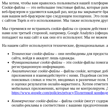
Мы хотим, чтобы вам нравилось пользоваться нашей платформо
Сookie-файлы — это небольшие текстовые файлы, которые раз
веб-браузером и удаляются каждый раз, когда вы закрываете бр
нам вашим веб-браузером при следующем посещении. Это позво
с сайтом Tiqets и его использование. Мы также используем др
Мы стремимся не встраивать cookie-файлы со сроком действия 
нами или третьей стороной, например, Google Analytics (офици
попадают на наш сайт и как они его используют. Мы не можем 
На нашем сайте используются технические, функциональные. а
Технические cookie-файлы
– они необходимы для предоста
сайта, войдя в аккаунт лишь однажды.
Функциональные cookie-файлы
– эти cookie-файлы помог
регистрационную информацию.
Аналитические cookie-файлы
– файлы cookie, которые доб
приложения и взаимодействуете с ними. Подобная систе
поисковых словах и тексте, вводимых в различные поля
и оценки результатов онлайн-маркетинга. Хотим отметить
мобильных приложениях, которые мы не контролируем. Для
https://www.google.com/policies/privacy/Политикой конфи
Коммерческие cookie-файлы
– файлы cookie (могут содер
онлайн-рекламы в соответствии с вашими предпочтениями