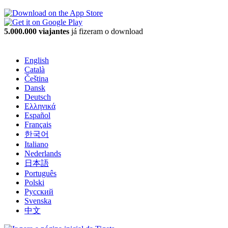
5.000.000 viajantes
já fizeram o download
English
Català
Čeština
Dansk
Deutsch
Ελληνικά
Español
Français
한국어
Italiano
Nederlands
日本語
Português
Polski
Русский
Svenska
中文