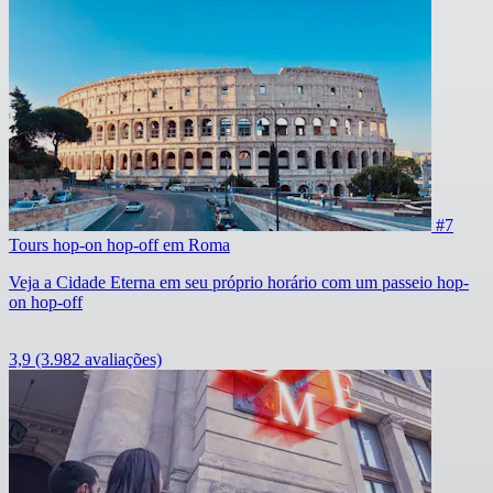
#7
Tours hop-on hop-off em Roma
Veja a Cidade Eterna em seu próprio horário com um passeio hop-
on hop-off
3,9
(3.982 avaliações)