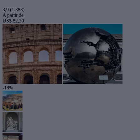
3,9
(1.383)
A partir de
US$ 82,39
-18%