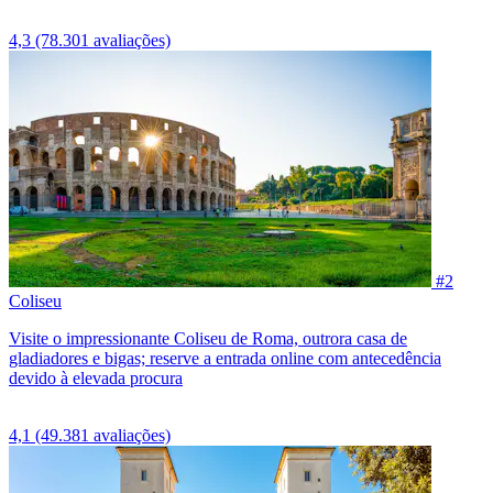
4,3
(78.301 avaliações)
#2
Coliseu
Visite o impressionante Coliseu de Roma, outrora casa de
gladiadores e bigas; reserve a entrada online com antecedência
devido à elevada procura
4,1
(49.381 avaliações)