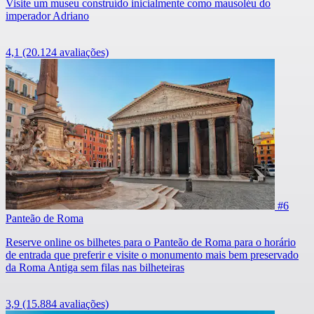
Visite um museu construído inicialmente como mausoléu do
imperador Adriano
4,1
(20.124 avaliações)
#6
Panteão de Roma
Reserve online os bilhetes para o Panteão de Roma para o horário
de entrada que preferir e visite o monumento mais bem preservado
da Roma Antiga sem filas nas bilheteiras
3,9
(15.884 avaliações)