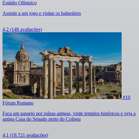
Estádio Olímpico
Assistir a um jogo e visitar os balneários
4,2
(148 avaliações)
#10
Fórum Romano
Faça um passeio por ruínas antigas, visite templos históricos e veja a
antiga Casa do Senado perto do Coliseu
4,1
(19.721 avaliações)