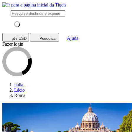
Ajuda
pt / USD
Pesquisar
Fazer login
Itália
Lácio
Roma