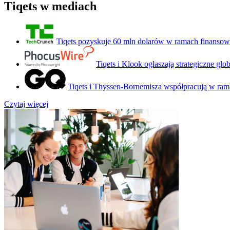
Tiqets w mediach
Tiqets pozyskuje 60 mln dolarów w ramach finanso
Tiqets i Klook ogłaszają strategiczne glo
Tiqets i Thyssen-Bornemisza współpracują w ra
Czytaj więcej