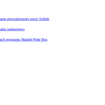
wania prowadzonego przez Airbnb
balne partnerstwo
mach programu Madrid Pride Bus