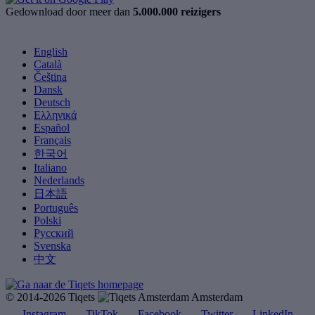
Gedownload door meer dan
5.000.000 reizigers
English
Català
Čeština
Dansk
Deutsch
Ελληνικά
Español
Français
한국어
Italiano
Nederlands
日本語
Português
Polski
Русский
Svenska
中文
© 2014-2026 Tiqets
Amsterdam
Instagram
TikTok
Facebook
Twitter
LinkedIn