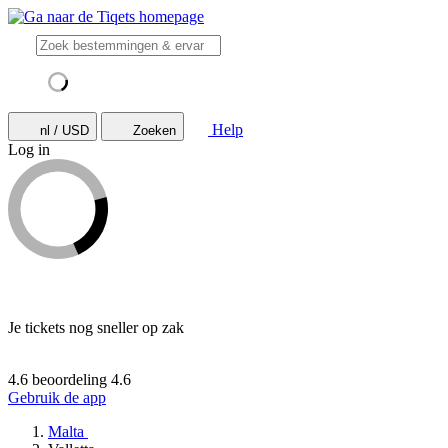
Help
nl / USD
Zoeken
Log in
Je tickets nog sneller op zak
4.6 beoordeling
4.6
Gebruik de app
Malta