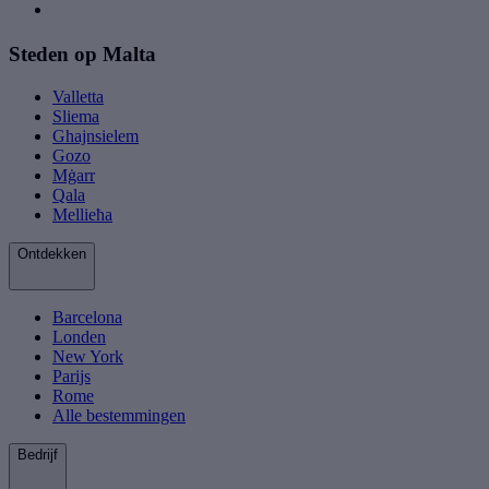
Steden op Malta
Valletta
Sliema
Ghajnsielem
Gozo
Mġarr
Qala
Mellieħa
Ontdekken
Barcelona
Londen
New York
Parijs
Rome
Alle bestemmingen
Bedrijf