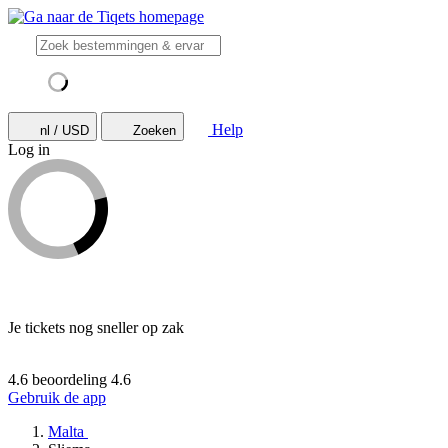
Help
nl / USD
Zoeken
Log in
Je tickets nog sneller op zak
4.6 beoordeling
4.6
Gebruik de app
Malta