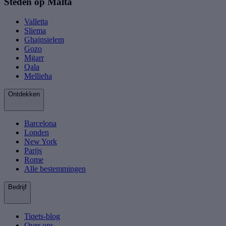
Steden op Malta
Valletta
Sliema
Ghajnsielem
Gozo
Mġarr
Qala
Mellieħa
Ontdekken
Barcelona
Londen
New York
Parijs
Rome
Alle bestemmingen
Bedrijf
Tiqets-blog
Over ons