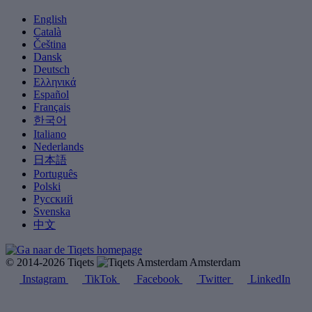
English
Català
Čeština
Dansk
Deutsch
Ελληνικά
Español
Français
한국어
Italiano
Nederlands
日本語
Português
Polski
Русский
Svenska
中文
© 2014-2026 Tiqets
Amsterdam
Instagram
TikTok
Facebook
Twitter
LinkedIn