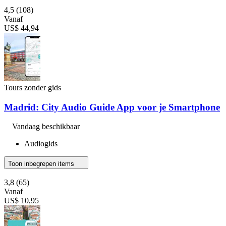
4,5
(108)
Vanaf
US$ 44,94
Tours zonder gids
Madrid: City Audio Guide App voor je Smartphone
Vandaag beschikbaar
Audiogids
Toon inbegrepen items
3,8
(65)
Vanaf
US$ 10,95