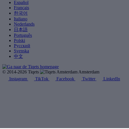
Español
Français
한국어
Italiano
Nederlands
日本語
Português
Polski
Русский
Svenska
中文
© 2014-2026 Tiqets
Amsterdam
Instagram
TikTok
Facebook
Twitter
LinkedIn