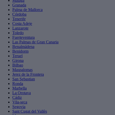
Malaga
Granada
Palma de Mallorca
Córdoba
Tenerife
Costa Adeje
Lanzarote
Toledo
Fuerteventura
Las Palmas de Gran Canaria
Benalmádena
Benidorm
Teruel
Girona
Bilbao
Maspalomas
Jerez de la Frontera
San Sebastian
Ronda
Marbella
La Orotava
Cádiz
Vila-seca
Segovia
Sant Cugat del Vallès