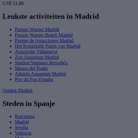
US$ 51,86
Leukste activiteiten in Madrid
Parque Warner Madrid
Parque Warner Beach Madrid
Parque de Atracciones Madrid
Het Koninklijk Paleis van Madrid
Aquopolis Villanueva
Zoo Aquarium Madrid
Stadion Santiago Bernabéu
Museo del Prado
Atlantis Aquarium Madrid
Puy du Fou España
Ontdek Madrid
Steden in Spanje
Barcelona
Madrid
Sevilla
València