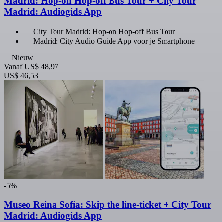
Madrid: Hop-on Hop-off Bus Tour + City Tour
Madrid: Audiogids App
City Tour Madrid: Hop-on Hop-off Bus Tour
Madrid: City Audio Guide App voor je Smartphone
Nieuw
Vanaf
US$ 48,97
US$ 46,53
-5%
Museo Reina Sofía: Skip the line-ticket + City Tour
Madrid: Audiogids App