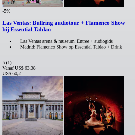
-5%
Las Ventas: Bullring audiotour + Flamenco Show
bij Essential Tablao
Las Ventas arena & museum: Entree + audiogids
Madrid: Flamenco Show op Essential Tablao + Drink
5
(1)
Vanaf
US$ 63,38
US$ 60,21