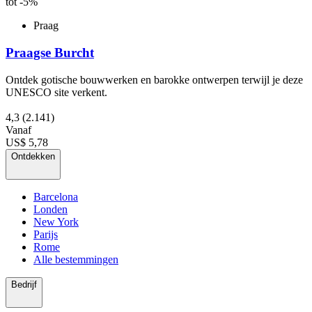
tot -5%
Praag
Praagse Burcht
Ontdek gotische bouwwerken en barokke ontwerpen terwijl je deze
UNESCO site verkent.
4,3
(2.141)
Vanaf
US$ 5,78
Ontdekken
Barcelona
Londen
New York
Parijs
Rome
Alle bestemmingen
Bedrijf