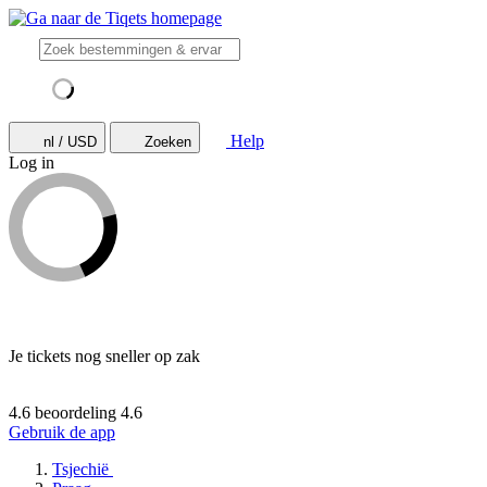
Help
nl / USD
Zoeken
Log in
Je tickets nog sneller op zak
4.6 beoordeling
4.6
Gebruik de app
Tsjechië