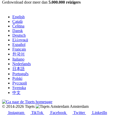
Gedownload door meer dan
5.000.000 reizigers
English
Català
Čeština
Dansk
Deutsch
Ελληνικά
Español
Français
한국어
Italiano
Nederlands
日本語
Português
Polski
Русский
Svenska
中文
© 2014-2026 Tiqets
Amsterdam
Instagram
TikTok
Facebook
Twitter
LinkedIn