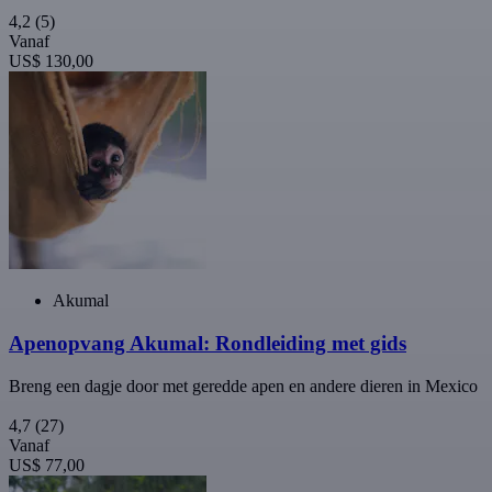
4,2
(5)
Vanaf
US$ 130,00
Akumal
Apenopvang Akumal: Rondleiding met gids
Breng een dagje door met geredde apen en andere dieren in Mexico
4,7
(27)
Vanaf
US$ 77,00