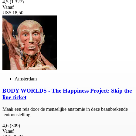
4,5
(1.327)
Vanaf
US$ 18,50
Amsterdam
BODY WORLDS - The Happiness Project: Skip the
line-ticket
Maak een reis door de menselijke anatomie in deze baanbrekende
tentoonstelling
4,6
(309)
Vanaf