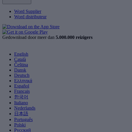
Word Supplier
Word distributeur
Gedownload door meer dan
5.000.000 reizigers
English
Català
Čeština
Dansk
Deutsch
Ελληνικά
Español
Français
한국어
Italiano
Nederlands
日本語
Português
Polski
Русский