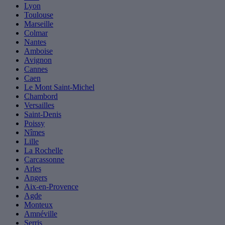
Lyon
Toulouse
Marseille
Colmar
Nantes
Amboise
Avignon
Cannes
Caen
Le Mont Saint-Michel
Chambord
Versailles
Saint-Denis
Poissy
Nîmes
Lille
La Rochelle
Carcassonne
Arles
Angers
Aix-en-Provence
Agde
Monteux
Amnéville
Serris