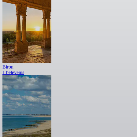
Biron
1 belevenis