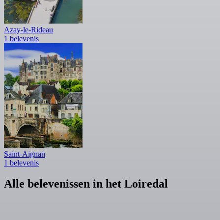
Azay-le-Rideau
1 belevenis
Saint-Aignan
1 belevenis
Alle belevenissen in het Loiredal