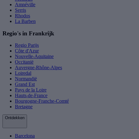
Amnéville
Serris
Rhodos
La Barben
Regio's in Frankrijk
Regio Parijs
Côte d'Azur
Nouvelle-Aquitaine
Occitanië
Auvergne-Rhône-Alpes
Loiredal
Normandië
Grand Est
Pays de la Loire
Hauts-de-France
Bourgogne-Franche-Comté
Bretagne
Ontdekken
Barcelona