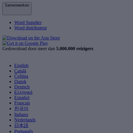
Samenwerken
Word Supplier
Word distributeur
Gedownload door meer dan
5.000.000 reizigers
English
Català
Čeština
Dansk
Deutsch
Ελληνικά
Español
Français
한국어
Italiano
Nederlands
日本語
Português