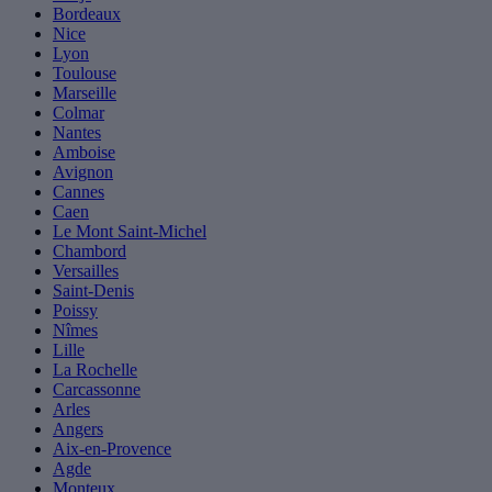
Bordeaux
Nice
Lyon
Toulouse
Marseille
Colmar
Nantes
Amboise
Avignon
Cannes
Caen
Le Mont Saint-Michel
Chambord
Versailles
Saint-Denis
Poissy
Nîmes
Lille
La Rochelle
Carcassonne
Arles
Angers
Aix-en-Provence
Agde
Monteux