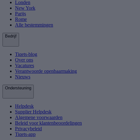
Londen
New York
Parijs
Rome
Alle bestemmingen
Bedrijf
Tiqets-blog
Over ons
Vacatures
Verantwoorde openbaarmaking
Nieuws
Ondersteuning
Helpdesk
Supplier Helpdesk
Algemene voorwaarden
Beleid voor klantenbeoordelingen
Privacybeleid
Tiqets-app