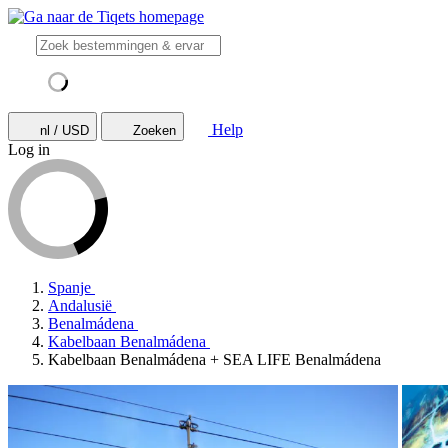
Help
nl / USD
Zoeken
Log in
Spanje
Andalusië
Benalmádena
Kabelbaan Benalmádena
Kabelbaan Benalmádena + SEA LIFE Benalmádena