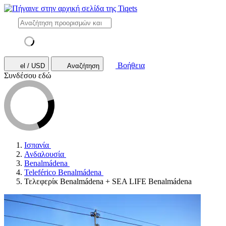
Βοήθεια
el / USD
Αναζήτηση
Συνδέσου εδώ
Ισπανία
Ανδαλουσία
Benalmádena
Teleférico Benalmádena
Τελεφερίκ Benalmádena + SEA LIFE Benalmádena