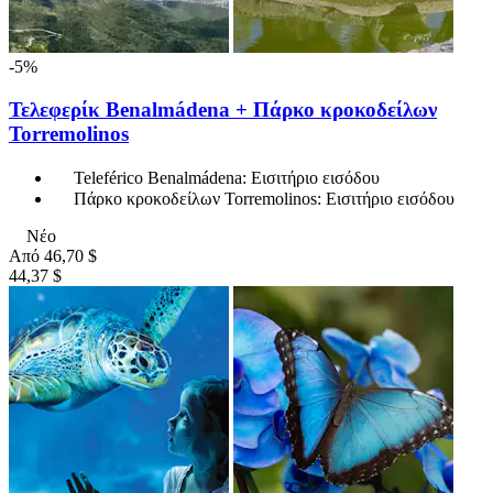
-5%
Τελεφερίκ Benalmádena + Πάρκο κροκοδείλων
Torremolinos
Teleférico Benalmádena: Εισιτήριο εισόδου
Πάρκο κροκοδείλων Torremolinos: Εισιτήριο εισόδου
Νέο
Από
46,70 $
44,37 $