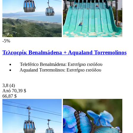
-5%
Τελεφερίκ Benalmádena + Aqualand Torremolinos
Teleférico Benalmádena: Εισιτήριο εισόδου
Aqualand Torremolinos: Εισιτήριο εισόδου
3,8
(4)
Από
70,39 $
66,87 $