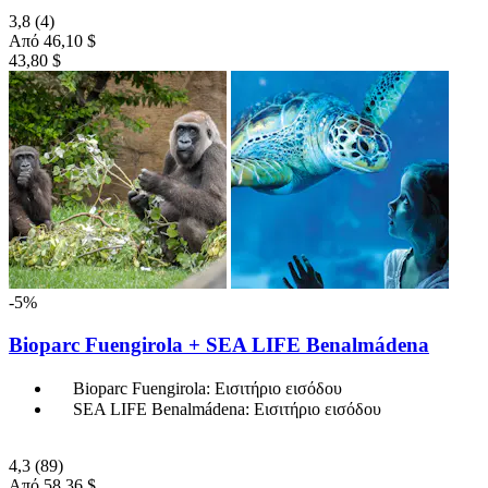
3,8
(4)
Από
46,10 $
43,80 $
-5%
Bioparc Fuengirola + SEA LIFE Benalmádena
Bioparc Fuengirola: Εισιτήριο εισόδου
SEA LIFE Benalmádena: Εισιτήριο εισόδου
4,3
(89)
Από
58,36 $