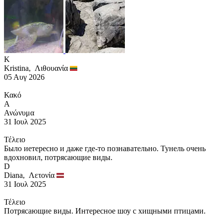
K
Kristina,
Λιθουανία
05 Αυγ 2026
Κακό
Α
Ανώνυμα
31 Ιουλ 2025
Τέλειο
Было иетересно и даже где-то познавательно. Тунель очень
вдохновил, потрясающие виды.
D
Diana,
Λετονία
31 Ιουλ 2025
Τέλειο
Потрясающие виды. Интересное шоу с хищными птицами.