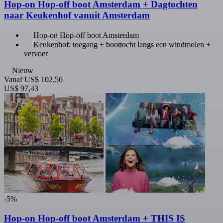
Hop-on Hop-off boot Amsterdam + Dagtochten
naar Keukenhof vanuit Amsterdam
Hop-on Hop-off boot Amsterdam
Keukenhof: toegang + boottocht langs een windmolen +
vervoer
Nieuw
Vanaf
US$ 102,56
US$ 97,43
-5%
Hop-on Hop-off boot Amsterdam + THIS IS