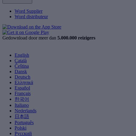
Word Supplier
Word distributeur
Gedownload door meer dan
5.000.000 reizigers
English
Català
Čeština
Dansk
Deutsch
Ελληνικά
Español
Français
한국어
Italiano
Nederlands
日本語
Português
Polski
Русский