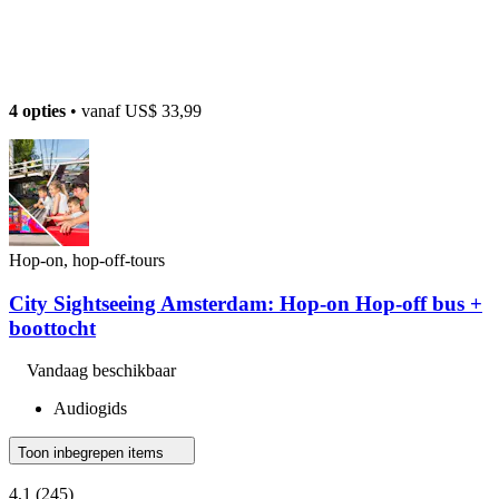
4 opties
• vanaf
US$ 33,99
Hop-on, hop-off-tours
City Sightseeing Amsterdam: Hop-on Hop-off bus +
boottocht
Vandaag beschikbaar
Audiogids
Toon inbegrepen items
4,1
(245)