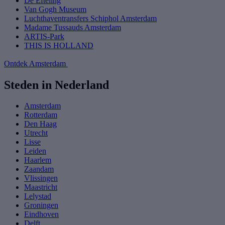
De Efteling
Van Gogh Museum
Luchthaventransfers Schiphol Amsterdam
Madame Tussauds Amsterdam
ARTIS-Park
THIS IS HOLLAND
Ontdek Amsterdam
Steden in Nederland
Amsterdam
Rotterdam
Den Haag
Utrecht
Lisse
Leiden
Haarlem
Zaandam
Vlissingen
Maastricht
Lelystad
Groningen
Eindhoven
Delft