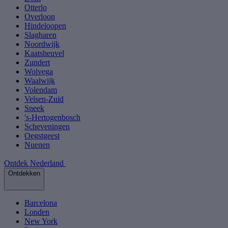
Otterlo
Overloon
Hindeloopen
Slagharen
Noordwijk
Kaatsheuvel
Zundert
Wolvega
Waalwijk
Volendam
Velsen-Zuid
Sneek
's-Hertogenbosch
Scheveningen
Oegstgeest
Nuenen
Ontdek Nederland
Ontdekken
Barcelona
Londen
New York