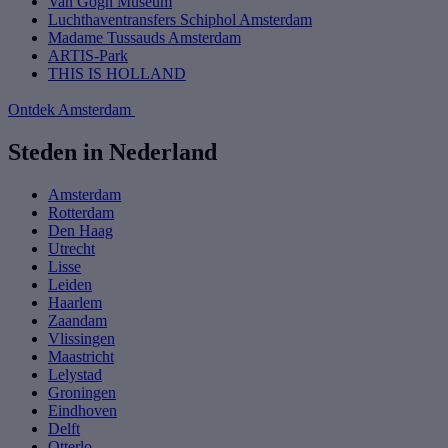
Van Gogh Museum
Luchthaventransfers Schiphol Amsterdam
Madame Tussauds Amsterdam
ARTIS-Park
THIS IS HOLLAND
Ontdek Amsterdam
Steden in Nederland
Amsterdam
Rotterdam
Den Haag
Utrecht
Lisse
Leiden
Haarlem
Zaandam
Vlissingen
Maastricht
Lelystad
Groningen
Eindhoven
Delft
Otterlo