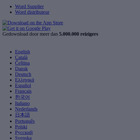
Word Supplier
Word distributeur
Gedownload door meer dan
5.000.000 reizigers
English
Català
Čeština
Dansk
Deutsch
Ελληνικά
Español
Français
한국어
Italiano
Nederlands
日本語
Português
Polski
Русский
Svenska