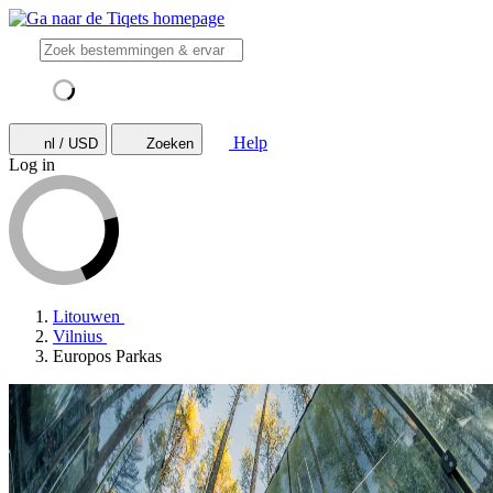
Help
nl / USD
Zoeken
Log in
Litouwen
Vilnius
Europos Parkas