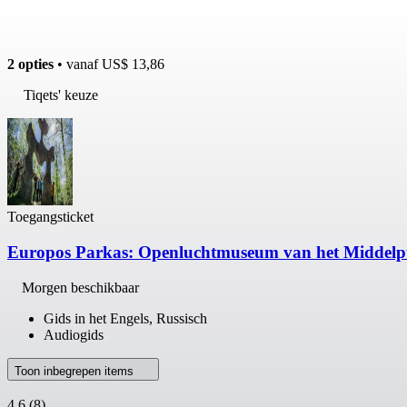
2 opties
• vanaf
US$ 13,86
Tiqets' keuze
Toegangsticket
Europos Parkas: Openluchtmuseum van het Middelp
Morgen beschikbaar
Gids in het Engels, Russisch
Audiogids
Toon inbegrepen items
4,6
(8)