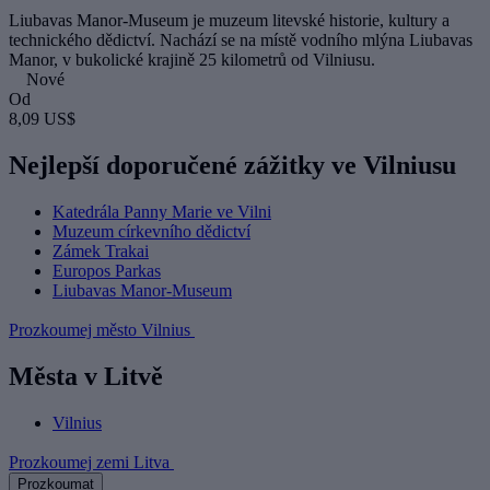
Liubavas Manor-Museum je muzeum litevské historie, kultury a
technického dědictví. Nachází se na místě vodního mlýna Liubavas
Manor, v bukolické krajině 25 kilometrů od Vilniusu.
Nové
Od
8,09 US$
Nejlepší doporučené zážitky ve Vilniusu
Katedrála Panny Marie ve Vilni
Muzeum církevního dědictví
Zámek Trakai
Europos Parkas
Liubavas Manor-Museum
Prozkoumej město Vilnius
Města v Litvě
Vilnius
Prozkoumej zemi Litva
Prozkoumat