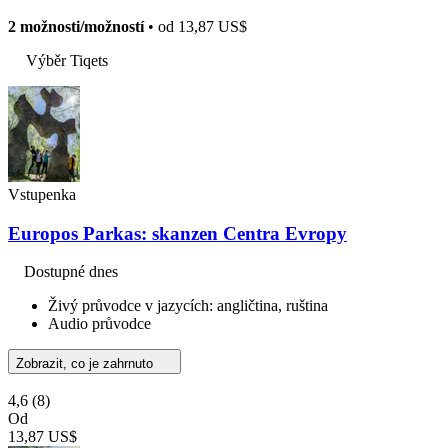
2 možnosti/možností
• od
13,87 US$
Výběr Tiqets
Vstupenka
Europos Parkas: skanzen Centra Evropy
Dostupné dnes
Živý průvodce v jazycích: angličtina, ruština
Audio průvodce
Zobrazit, co je zahrnuto
4,6
(8)
Od
13,87 US$