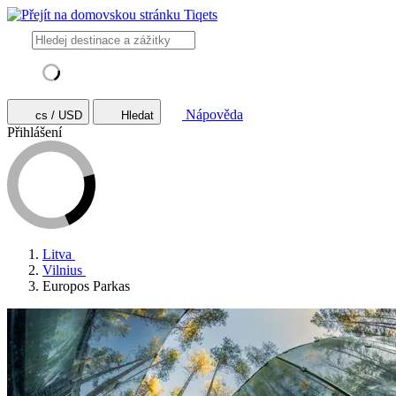
Nápověda
cs / USD
Hledat
Přihlášení
Litva
Vilnius
Europos Parkas