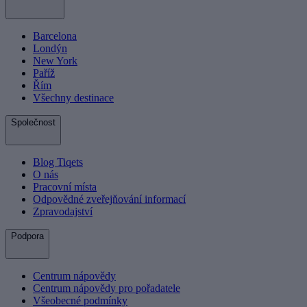
Barcelona
Londýn
New York
Paříž
Řím
Všechny destinace
Společnost
Blog Tiqets
O nás
Pracovní místa
Odpovědné zveřejňování informací
Zpravodajství
Podpora
Centrum nápovědy
Centrum nápovědy pro pořadatele
Všeobecné podmínky