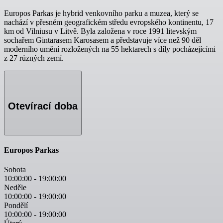
Europos Parkas je hybrid venkovního parku a muzea, který se
nachází v přesném geografickém středu evropského kontinentu, 17
km od Vilniusu v Litvě. Byla založena v roce 1991 litevským
sochařem Gintarasem Karosasem a představuje více než 90 děl
moderního umění rozložených na 55 hektarech s díly pocházejícími
z 27 různých zemí.
Otevírací doba
Europos Parkas
Sobota
10:00:00
-
19:00:00
Neděle
10:00:00
-
19:00:00
Pondělí
10:00:00
-
19:00:00