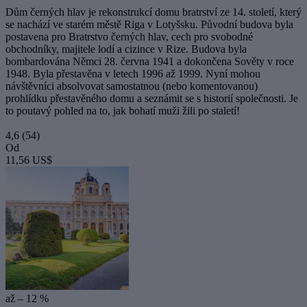
Dům černých hlav je rekonstrukcí domu bratrství ze 14. století, který
se nachází ve starém městě Riga v Lotyšsku. Původní budova byla
postavena pro Bratrstvo černých hlav, cech pro svobodné
obchodníky, majitele lodí a cizince v Rize. Budova byla
bombardována Němci 28. června 1941 a dokončena Sověty v roce
1948. Byla přestavěna v letech 1996 až 1999. Nyní mohou
návštěvníci absolvovat samostatnou (nebo komentovanou)
prohlídku přestavěného domu a seznámit se s historií společnosti. Je
to poutavý pohled na to, jak bohatí muži žili po staletí!
4,6
(54)
Od
11,56 US$
až – 12 %