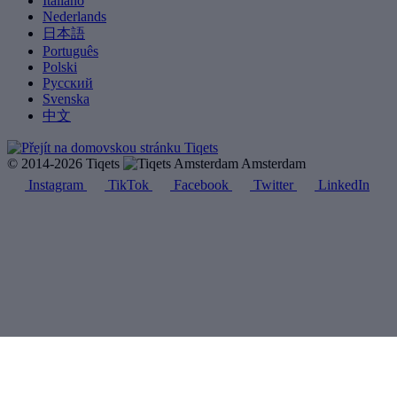
Italiano
Nederlands
日本語
Português
Polski
Русский
Svenska
中文
© 2014-2026 Tiqets
Amsterdam
Instagram
TikTok
Facebook
Twitter
LinkedIn