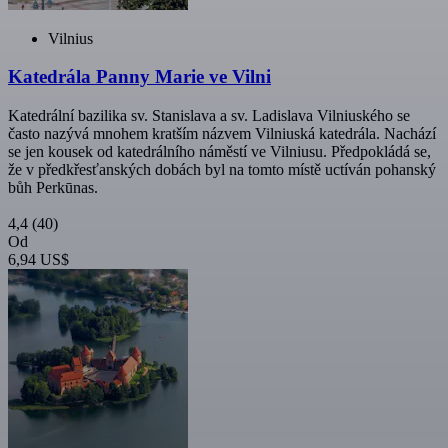
Vilnius
Katedrála Panny Marie ve Vilni
Katedrální bazilika sv. Stanislava a sv. Ladislava Vilniuského se
často nazývá mnohem kratším názvem Vilniuská katedrála. Nachází
se jen kousek od katedrálního náměstí ve Vilniusu. Předpokládá se,
že v předkřesťanských dobách byl na tomto místě uctíván pohanský
bůh Perkūnas.
4,4
(40)
Od
6,94 US$