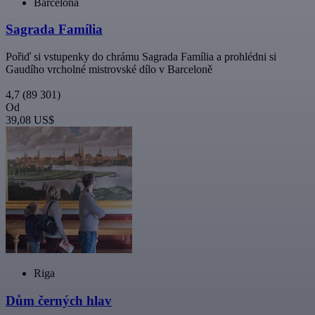
Barcelona
Sagrada Família
Pořiď si vstupenky do chrámu Sagrada Família a prohlédni si
Gaudího vrcholné mistrovské dílo v Barceloně
4,7
(89 301)
Od
39,08 US$
Riga
Dům černých hlav