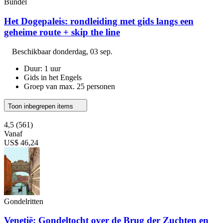
Bundel
Het Dogepaleis: rondleiding met gids langs een
geheime route + skip the line
Beschikbaar
donderdag, 03 sep.
Duur: 1 uur
Gids in het Engels
Groep van max. 25 personen
Toon inbegrepen items
4,5
(561)
Vanaf
US$ 46,24
Gondelritten
Venetië: Gondeltocht over de Brug der Zuchten en