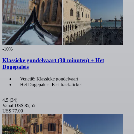
-10%
Klassieke gondelvaart (30 minuten) + Het
Dogepaleis
Venetië: Klassieke gondelvaart
Het Dogepaleis: Fast track-ticket
4,5
(34)
Vanaf
US$ 85,55
US$ 77,00