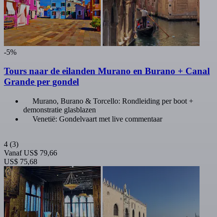
-5%
Tours naar de eilanden Murano en Burano + Canal
Grande per gondel
Murano, Burano & Torcello: Rondleiding per boot +
demonstratie glasblazen
Venetië: Gondelvaart met live commentaar
4
(3)
Vanaf
US$ 79,66
US$ 75,68