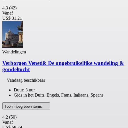
4,3
(42)
Vanaf
US$ 31,21
Wandelingen
Verborgen Venetië: De ongebruikelijke wandeling &
gondeltocht
Vandaag beschikbaar
Duur: 3 uur
Gids in het Duits, Engels, Frans, Italiaans, Spaans
Toon inbegrepen items
4,2
(50)
Vanaf
US$ 68,79