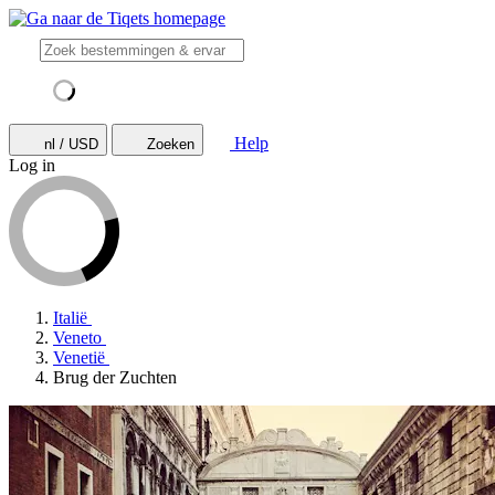
Help
nl / USD
Zoeken
Log in
Italië
Veneto
Venetië
Brug der Zuchten