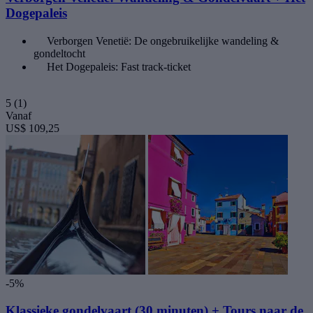
Dogepaleis
Verborgen Venetië: De ongebruikelijke wandeling &
gondeltocht
Het Dogepaleis: Fast track-ticket
5
(1)
Vanaf
US$ 109,25
-5%
Klassieke gondelvaart (30 minuten) + Tours naar de