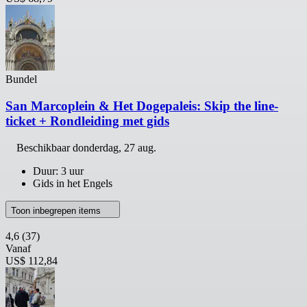
Bundel
San Marcoplein & Het Dogepaleis: Skip the line-
ticket + Rondleiding met gids
Beschikbaar
donderdag, 27 aug.
Duur: 3 uur
Gids in het Engels
Toon inbegrepen items
4,6
(37)
Vanaf
US$ 112,84