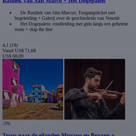
Basiliek van San Marco + Het Dogepaleis
De Basiliek van Sint-Marcus: Toegangsticket met
begeleiding + Galerij over de geschiedenis van Venetië
Het Dogepaleis: rondleiding met gids langs een geheime
route + skip the line
4,1
(19)
Vanaf
US$ 71,68
US$ 68,09
-5%
Tours naar de eilanden Murano en Burano +