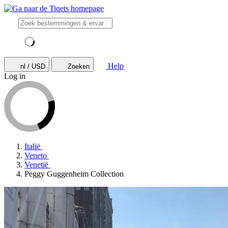
Help
nl / USD
Zoeken
Log in
Italië
Veneto
Venetië
Peggy Guggenheim Collection