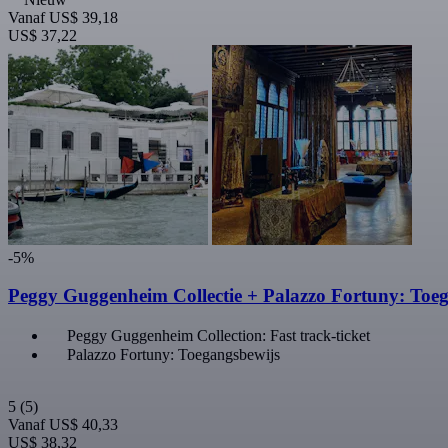
Vanaf
US$ 39,18
US$ 37,22
-5%
Peggy Guggenheim Collectie + Palazzo Fortuny: Toe
Peggy Guggenheim Collection: Fast track-ticket
Palazzo Fortuny: Toegangsbewijs
5
(5)
Vanaf
US$ 40,33
US$ 38,32