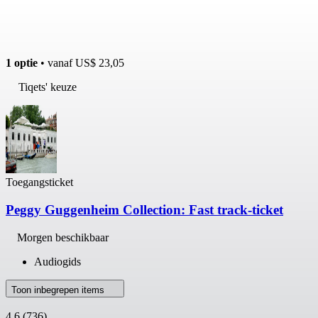
1 optie
• vanaf
US$ 23,05
Tiqets' keuze
Toegangsticket
Peggy Guggenheim Collection: Fast track-ticket
Morgen beschikbaar
Audiogids
Toon inbegrepen items
4,6
(736)