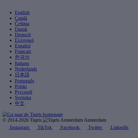
English
Català
Čeština
Dansk
Deutsch
Ελληνικά
Español
Français
한국어
Italiano
Nederlands
日本語
Português
Polski
Русский
Svenska
中文
© 2014-2026 Tiqets
Amsterdam
Instagram
TikTok
Facebook
Twitter
LinkedIn