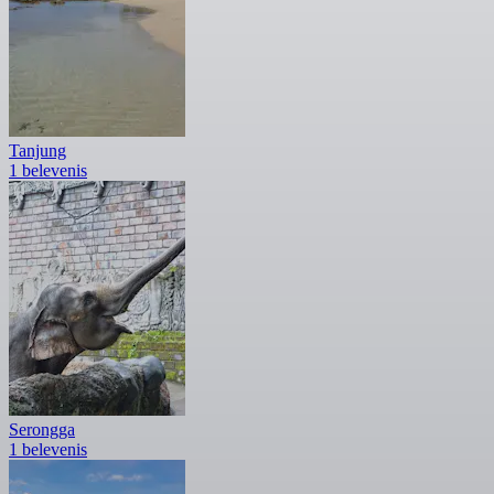
Tanjung
1 belevenis
Serongga
1 belevenis