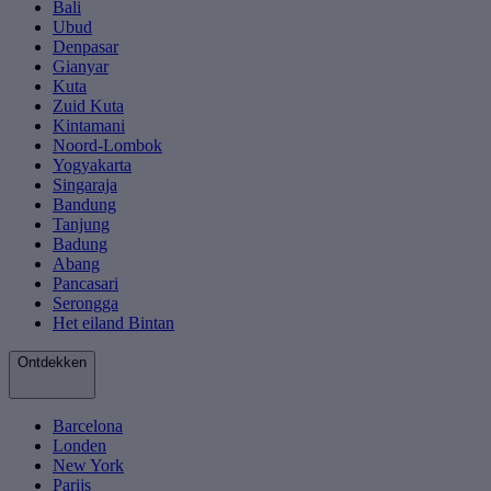
Bali
Ubud
Denpasar
Gianyar
Kuta
Zuid Kuta
Kintamani
Noord-Lombok
Yogyakarta
Singaraja
Bandung
Tanjung
Badung
Abang
Pancasari
Serongga
Het eiland Bintan
Ontdekken
Barcelona
Londen
New York
Parijs