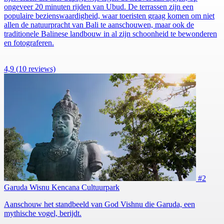
ongeveer 20 minuten rijden van Ubud. De terrassen zijn een
populaire bezienswaardigheid, waar toeristen graag komen om niet
allen de natuurpracht van Bali te aanschouwen, maar ook de
traditionele Balinese landbouw in al zijn schoonheid te bewonderen
en fotograferen.
4,9
(10 reviews)
#2
Garuda Wisnu Kencana Cultuurpark
Aanschouw het standbeeld van God Vishnu die Garuda, een
mythische vogel, berijdt.