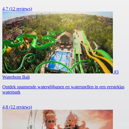
4,7
(12 reviews)
#3
Waterbom Bali
Ontdek spannende waterglijbanen en waterspellen in een eersteklas
waterpark
4,8
(12 reviews)