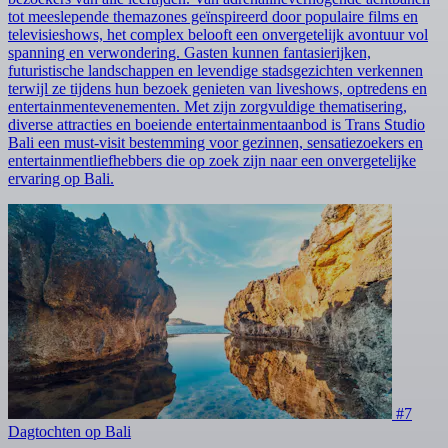
tot meeslepende themazones geïnspireerd door populaire films en
televisieshows, het complex belooft een onvergetelijk avontuur vol
spanning en verwondering. Gasten kunnen fantasierijken,
futuristische landschappen en levendige stadsgezichten verkennen
terwijl ze tijdens hun bezoek genieten van liveshows, optredens en
entertainmentevenementen. Met zijn zorgvuldige thematisering,
diverse attracties en boeiende entertainmentaanbod is Trans Studio
Bali een must-visit bestemming voor gezinnen, sensatiezoekers en
entertainmentliefhebbers die op zoek zijn naar een onvergetelijke
ervaring op Bali.
#7
Dagtochten op Bali