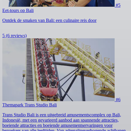
#5
Eet-tours op Bali
Ontdek de smaken van Bali: een culinaire reis door
5
(6 reviews)
#6
Themapark Trans Studio Bali
Trans Studio Bali is een uitgebreid amusementscomplex op Bali,
Indonesië, met een gevarieerd aanbod aan spannende attracties,
boeiende attracties en boeiende amusementservaringen voor
bezoekers van alle leeftijden. Van adrenalineverhogende achtbanen