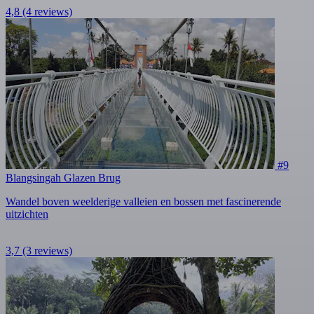
4,8
(4 reviews)
#9
Blangsingah Glazen Brug
Wandel boven weelderige valleien en bossen met fascinerende
uitzichten
3,7
(3 reviews)