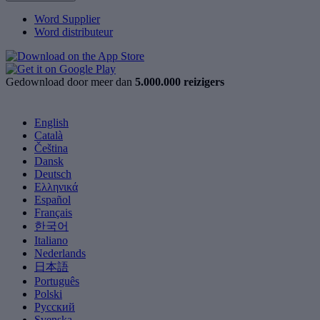
Word Supplier
Word distributeur
Gedownload door meer dan
5.000.000 reizigers
English
Català
Čeština
Dansk
Deutsch
Ελληνικά
Español
Français
한국어
Italiano
Nederlands
日本語
Português
Polski
Русский
Svenska