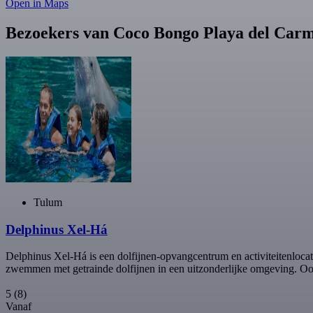
Open in Maps
Bezoekers van Coco Bongo Playa del Car
Tulum
Delphinus Xel-Há
Delphinus Xel-Há is een dolfijnen-opvangcentrum en activiteitenloca
zwemmen met getrainde dolfijnen in een uitzonderlijke omgeving. Ook ku
5
(8)
Vanaf