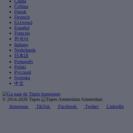
Català
Čeština
Dansk
Deutsch
Ελληνικά
Español
Français
한국어
Italiano
Nederlands
日本語
Português
Polski
Русский
Svenska
中文
© 2014-2026 Tiqets
Amsterdam
Instagram
TikTok
Facebook
Twitter
LinkedIn