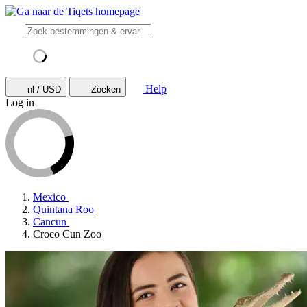
Help
nl / USD
Zoeken
Log in
Mexico
Quintana Roo
Cancun
Croco Cun Zoo