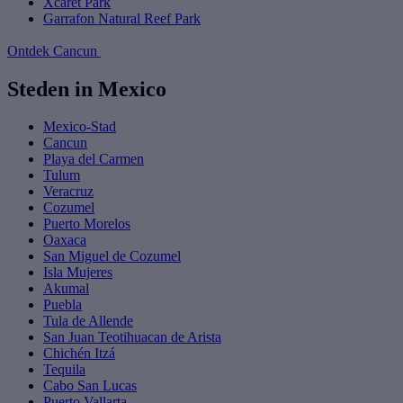
Xcaret Park
Garrafon Natural Reef Park
Ontdek Cancun
Steden in Mexico
Mexico-Stad
Cancun
Playa del Carmen
Tulum
Veracruz
Cozumel
Puerto Morelos
Oaxaca
San Miguel de Cozumel
Isla Mujeres
Akumal
Puebla
Tula de Allende
San Juan Teotihuacan de Arista
Chichén Itzá
Tequila
Cabo San Lucas
Puerto Vallarta