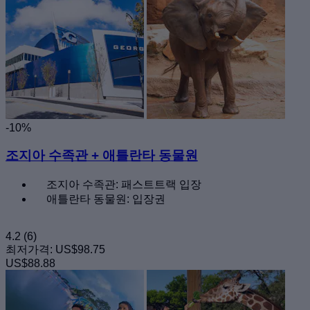
-10%
조지아 수족관 + 애틀란타 동물원
조지아 수족관: 패스트트랙 입장
애틀란타 동물원: 입장권
4.2
(6)
최저가격:
US$98.75
US$88.88