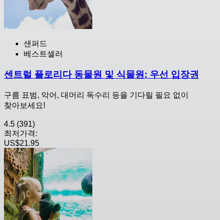
샌퍼드
베스트셀러
센트럴 플로리다 동물원 및 식물원: 우선 입장권
구름 표범, 악어, 대머리 독수리 등을 기다릴 필요 없이
찾아보세요!
4.5
(391)
최저가격:
US$21.95