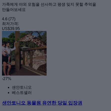
가족에게 야외 모험을 선사하고 평생 잊지 못할 추억을
만들어보세요
4.6
(77)
최저가격:
US$39.95
-27%
샌안토니오
베스트셀러
샌안토니오 동물원 유연한 당일 입장권