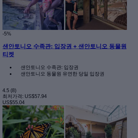
-5%
샌안토니오 수족관: 입장권 + 샌안토니오 동물원
티켓
샌안토니오 수족관: 입장권
샌안토니오 동물원 유연한 당일 입장권
4.5
(8)
최저가격:
US$57.94
US$55.04