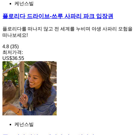
케넌스빌
플로리다 드라이브-쓰루 사파리 파크 입장권
플로리다를 떠나지 않고 전 세계를 누비며 야생 사파리 모험을
떠나보세요!
4.8
(35)
최저가격:
US$36.55
케넌스빌