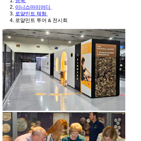
영국
이니스마이어디
로얄민트 체험
로얄민트 투어 & 전시회